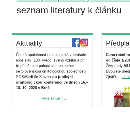
seznam literatury k článku
Aktuality
Předpla
Česká společnost ornitologická v letošním
Cena ročního
roce slaví 100. výročí svého vzniku a při
od čísla 1/20
té příležitosti pořádá ve spolupráci
Živy (tedy 59 
se Slovenskou ornitologickou společností
Dvouleté předp
SOS/BirdLife Slovensko
jubilejní
Zjistěte,
jak s
ornitologickou konferenci ve dnech 16.–
18. 10. 2026 v Brně
.
Podrobnější informace ke konferenci
... více aktualit ...
naleznete zde:
https://www.birdlife.cz/konference-2026/
Registrovat se můžete do 6. září.
Upozorňujeme, že termín pro odeslání