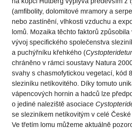
na kopci Hutberg vyplývá především z t
(amfibolity, dolomitové mramory a serpen
nebo zastínění, vlhkosti vzduchu a expo
lomů. Mozaika těchto faktorů způsobil
vývoj specifického společenstva slezin
a puchýřníku křehkého (
Cystopteridetum
chráněno v rámci soustavy Natura 2000
svahy s chasmofytickou vegetací, kód 8
sleziníku netíkovitého. Díky tomuto uni
vápencových hornin a hadců lze předpo
o jediné naleziště asociace
Cystopteride
se sleziníkem netíkovitým v celé České 
Ve třetím lomu můžeme aktuálně pozor