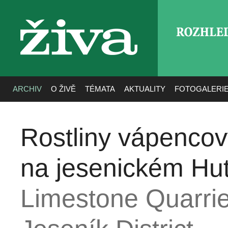
ROZHLE
živa
ARCHIV
O ŽIVĚ
TÉMATA
AKTUALITY
FOTOGALERI
Rostliny vápenco
na jesenickém Hu
Limestone Quarrie