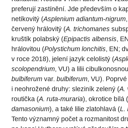
preferují zastínění. Jde především o ka
netíkovitý (
Asplenium adiantum-nigrum
červený hrálovitý (
A. trichomanes
subs
kruštík polabský (
Epipactis albensis
, E
hrálovitou (
Polystichum lonchitis
, EN; dv
v roce 2018), jelení jazyk celolistý (
Aspl
scolopendrium
, VU) a lilii cibulkonosno
bulbiferum
var.
bulbiferum
, VU). Poprv
i neohrožené druhy: sleziník zelený (
A. 
routička (
A. ruta-muraria
), okrotice bílá 
damasonium
), a také lilie zlatohlavá (
L.
Tento významný počet a rozmanitost d