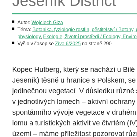
Jeseník District
Autor:
Wojciech Giża
Téma:
Botanika, fyziologie rostlin, pěstitelství / Botany, 
physiology
,
Ekologie, životní prostředí / Ecology, Envi
Vyšlo v časopise
Živa 6/2025
na straně 290
Kopec Hutberg, který se nachází u Bílé
Jeseník) těsně u hranice s Polskem, se
jedinečnou vegetací. V důsledku různé 
v jednotlivých lomech – aktivní ochrany 
spontánního vývoje vegetace v druhém (II
lomu a turistických aktivit ve čtvrtém (
území – máme příležitost pozorovat růz