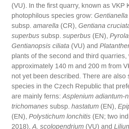
(VU). In the first quarry, known as VKP
photophilous species grow:
Gentianella
subsp.
amarella
(CR),
Gentiana cruciat
superbus
subsp.
superbus
(EN),
Pyrola
Gentianopsis ciliata
(VU) and
Platanthe
plants of the second and third quarries,
approximately 140 m and 200 m from 
not yet been described. There are also
species in the Czech Republic that pre
are mainly ferns:
Asplenium adiantum-n
trichomanes
subsp.
hastatum
(EN),
Epi
(EN),
Polystichum lonchitis
(EN; two indi
2018),
A. scolopendrium
(VU) and
Liliu