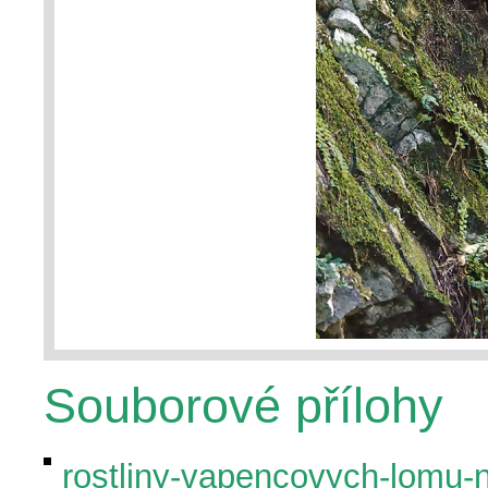
Souborové přílohy
rostliny-vapencovych-lomu-