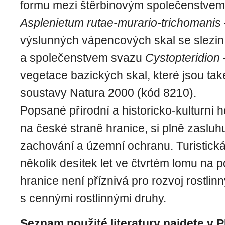
formu mezi štěrbinovým společenstvem
Asplenietum rutae-murario-trichomanis
výslunných vápencových skal se slezin
a společenstvem svazu
Cystopteridion
vegetace bazických skal, které jsou ta
soustavy Natura 2000 (kód 8210).
Popsané přírodní a historicko-kulturní h
na české straně hranice, si plně zasluh
zachování a územní ochranu. Turistická 
několik desítek let ve čtvrtém lomu na p
hranice není příznivá pro rozvoj rostli
s cennými rostlinnými druhy.
Seznam použité literatury najdete v 