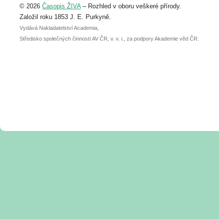
© 2026
Časopis ŽIVA
– Rozhled v oboru veškeré přírody.
abstraktu přihlášené přednášky nebo
posteru je už 30. června.
Založil roku 1853 J. E. Purkyně.
Vydává Nakladatelství Academia,
Středisko společných činností AV ČR, v. v. i., za podpory Akademie věd ČR.