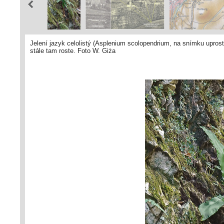
Jelení jazyk celolistý (Asplenium scolopendrium, na snímku upros
stále tam roste. Foto W. Giża