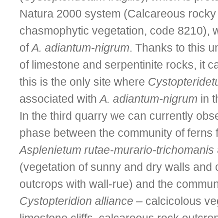
Natura 2000 system (Calcareous rocky 
chasmophytic vegetation, code 8210), wi
of
A. adiantum-nigrum
. Thanks to this 
of limestone and serpentinite rocks, it
this is the only site where
Cystopteridetu
associated with
A. adiantum-nigrum
in 
In the third quarry we can currently obse
phase between the community of ferns 
Asplenietum rutae-murario-trichomanis
(vegetation of sunny and dry walls and
outcrops with wall-rue) and the communi
Cystopteridion alliance
– calcicolous ve