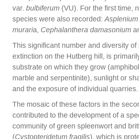
var.
bulbiferum
(VU). For the first time,
species were also recorded:
Asplenium 
murari
a,
Cephalanthera damasonium
a
This significant number and diversity of 
extinction on the Hutberg hill, is primaril
substrate on which they grow (amphiboli
marble and serpentinite), sunlight or sha
and the exposure of individual quarries.
The mosaic of these factors in the seco
contributed to the development of a spec
community of green spleenwort and britt
(
Cystopteridetum fragilis
), which is prot