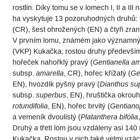
rostlin. Díky tomu se v lomech I, II a III
ha vyskytuje 13 pozoruhodných druhů: t
(CR), šest ohrožených (EN) a čtyři zran
V prvním lomu, známém jako významný 
(VKP) Kukačka, rostou druhy především
hořeček nahořklý pravý (
Gentianella am
subsp.
amarella
, CR), hořec křížatý (
Ge
EN), hvozdík pyšný pravý (
Dianthus su
subsp.
superbus
, EN), hruštička okrouhl
rotundifolia
, EN), hořec brvitý (
Gentianop
a vemeník dvoulistý (
Platanthera bifolia
Druhý a třetí lom jsou vzdáleny asi 14
Kukačka. Rostou v nich také velmi vzác