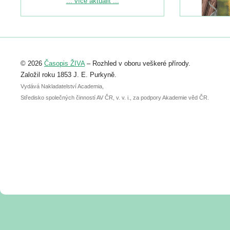
... více aktualit ...
naleznete zde:
https://www.birdlife.cz/konference-2026/
Registrovat se můžete do 6. září.
Upozorňujeme, že termín pro odeslání
© 2026
Časopis ŽIVA
– Rozhled v oboru veškeré přírody.
abstraktu přihlášené přednášky nebo
posteru je už 30. června.
Založil roku 1853 J. E. Purkyně.
Vydává Nakladatelství Academia,
Středisko společných činností AV ČR, v. v. i., za podpory Akademie věd ČR.