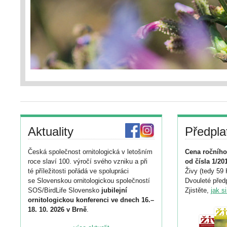
Aktuality
Předpla
Česká společnost ornitologická v letošním
Cena ročního
roce slaví 100. výročí svého vzniku a při
od čísla 1/20
té příležitosti pořádá ve spolupráci
Živy (tedy 59 
se Slovenskou ornitologickou společností
Dvouleté předp
SOS/BirdLife Slovensko
jubilejní
Zjistěte,
jak s
ornitologickou konferenci ve dnech 16.–
18. 10. 2026 v Brně
.
Podrobnější informace ke konferenci