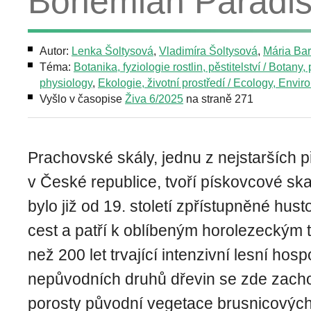
Bohemian Paradi
Autor:
Lenka Šoltysová
,
Vladimíra Šoltysová
,
Mária Ba
Téma:
Botanika, fyziologie rostlin, pěstitelství / Botany, 
physiology
,
Ekologie, životní prostředí / Ecology, Envi
Vyšlo v časopise
Živa 6/2025
na straně 271
Prachovské skály, jednu z nejstarších p
v České republice, tvoří pískovcové ska
bylo již od 19. století zpřístupněné husto
cest a patří k oblíbeným horolezeckým t
než 200 let trvající intenzivní lesní ho
nepůvodních druhů dřevin se zde zacho
porosty původní vegetace brusnicových