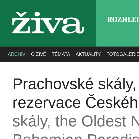
ROZHLE
živa
ARCHIV
O ŽIVĚ
TÉMATA
AKTUALITY
FOTOGALERI
Prachovské skály, 
rezervace Českého
skály, the Oldest 