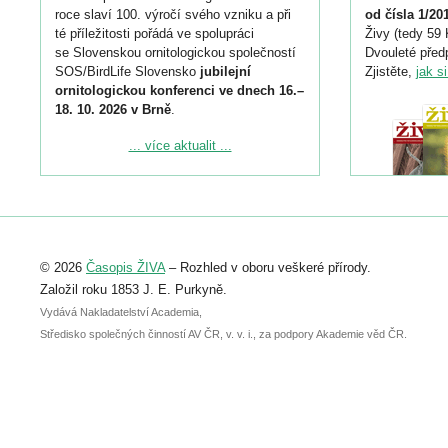
roce slaví 100. výročí svého vzniku a při
od čísla 1/20
té příležitosti pořádá ve spolupráci
Živy (tedy 59 
se Slovenskou ornitologickou společností
Dvouleté předp
SOS/BirdLife Slovensko
jubilejní
Zjistěte,
jak s
ornitologickou konferenci ve dnech 16.–
18. 10. 2026 v Brně
.
Podrobnější informace ke konferenci
... více aktualit ...
naleznete zde:
https://www.birdlife.cz/konference-2026/
Registrovat se můžete do 6. září.
Upozorňujeme, že termín pro odeslání
© 2026
Časopis ŽIVA
– Rozhled v oboru veškeré přírody.
abstraktu přihlášené přednášky nebo
posteru je už 30. června.
Založil roku 1853 J. E. Purkyně.
Vydává Nakladatelství Academia,
Středisko společných činností AV ČR, v. v. i., za podpory Akademie věd ČR.