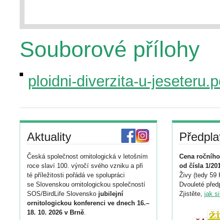
Souborové přílohy
ploidni-diverzita-u-jeseteru.p
Aktuality
Předpla
Česká společnost ornitologická v letošním
Cena ročního
roce slaví 100. výročí svého vzniku a při
od čísla 1/20
té příležitosti pořádá ve spolupráci
Živy (tedy 59 
se Slovenskou ornitologickou společností
Dvouleté předp
SOS/BirdLife Slovensko
jubilejní
Zjistěte,
jak s
ornitologickou konferenci ve dnech 16.–
18. 10. 2026 v Brně
.