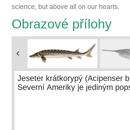
science, but above all on our hearts.
Obrazové přílohy
Jeseter krátkorypý (Acipenser b
Severní Ameriky je jediným po
(12n), resp. funkčně hexaploidn
R. Boškové pro sbírku Fakulty 
univerzity v Českých Budějovic