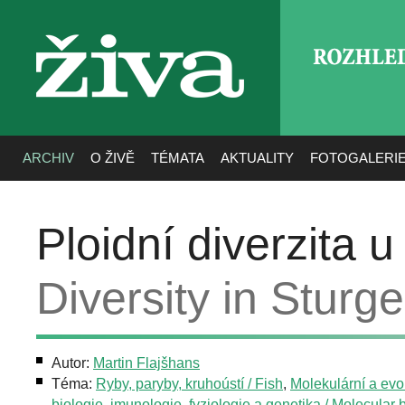
ROZHLE
živa
ARCHIV
O ŽIVĚ
TÉMATA
AKTUALITY
FOTOGALERI
Ploidní diverzita u
Diversity in Sturg
Autor:
Martin Flajšhans
Téma:
Ryby, paryby, kruhoústí / Fish
,
Molekulární a evo
biologie, imunologie, fyziologie a genetika / Molecular b