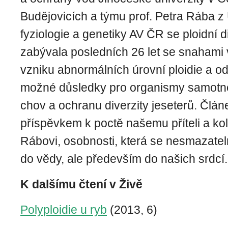
Budějovicích a týmu prof. Petra Rába z
fyziologie a genetiky AV ČR se ploidní d
zabývala posledních 26 let se snahami v
vzniku abnormálních úrovní ploidie a od
možné důsledky pro organismy samotné,
chov a ochranu diverzity jeseterů. Člá
příspěvkem k poctě našemu příteli a kol
Rábovi, osobnosti, která se nesmazate
do vědy, ale především do našich srdcí.
K dalšímu čtení v Živě
Polyploidie u ryb
(2013, 6)