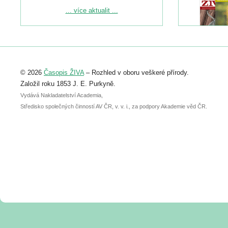
Podrobnější informace ke konferenci
... více aktualit ...
naleznete zde:
https://www.birdlife.cz/konference-2026/
Registrovat se můžete do 6. září.
Upozorňujeme, že termín pro odeslání
© 2026
Časopis ŽIVA
– Rozhled v oboru veškeré přírody.
abstraktu přihlášené přednášky nebo
posteru je už 30. června.
Založil roku 1853 J. E. Purkyně.
Vydává Nakladatelství Academia,
Středisko společných činností AV ČR, v. v. i., za podpory Akademie věd ČR.