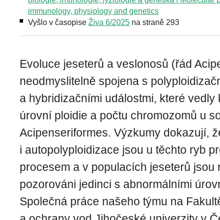
immunology, physiology and genetics
Vyšlo v časopise
Živa 6/2025
na straně 293
Evoluce jeseterů a veslonosů (řád Acip
neodmyslitelně spojena s polyploidizač
a hybridizačními událostmi, které vedly 
úrovní ploidie a počtu chromozomů u 
Acipenseriformes. Výzkumy dokazují, že
i autopolyploidizace jsou u těchto ryb p
procesem a v populacích jeseterů jsou r
pozorováni jedinci s abnormálními úrovn
Společná práce našeho týmu na Fakultě
a ochrany vod Jihočeské univerzity v 