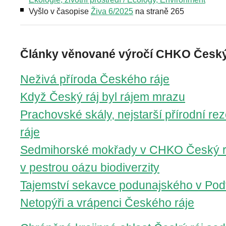
Vyšlo v časopise
Živa 6/2025
na straně 265
Články věnované výročí CHKO Český 
Neživá příroda Českého ráje
Když Český ráj byl rájem mrazu
Prachovské skály, nejstarší přírodní r
ráje
Sedmihorské mokřady v CHKO Český rá
v pestrou oázu biodiverzity
Tajemství sekavce podunajského v Podt
Netopýři a vrápenci Českého ráje