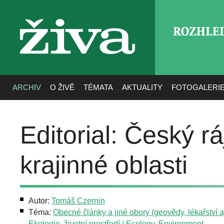
ROZHLE
živa
ARCHIV
O ŽIVĚ
TÉMATA
AKTUALITY
FOTOGALERI
Editorial: Český r
krajinné oblasti
Autor:
Tomáš Czernin
Téma:
Obecné články a jiné obory (geovědy, lékařství aj
Ekologie, životní prostředí / Ecology, Environment