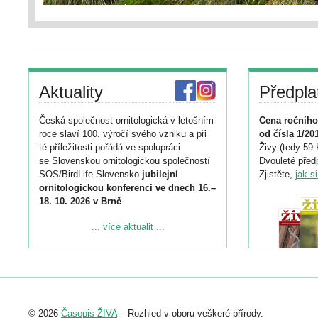
Aktuality
Předpla
Česká společnost ornitologická v letošním
Cena ročního
roce slaví 100. výročí svého vzniku a při
od čísla 1/20
té příležitosti pořádá ve spolupráci
Živy (tedy 59 
se Slovenskou ornitologickou společností
Dvouleté předp
SOS/BirdLife Slovensko
jubilejní
Zjistěte,
jak s
ornitologickou konferenci ve dnech 16.–
18. 10. 2026 v Brně
.
Podrobnější informace ke konferenci
... více aktualit ...
naleznete zde:
https://www.birdlife.cz/konference-2026/
Registrovat se můžete do 6. září.
Upozorňujeme, že termín pro odeslání
© 2026
Časopis ŽIVA
– Rozhled v oboru veškeré přírody.
abstraktu přihlášené přednášky nebo