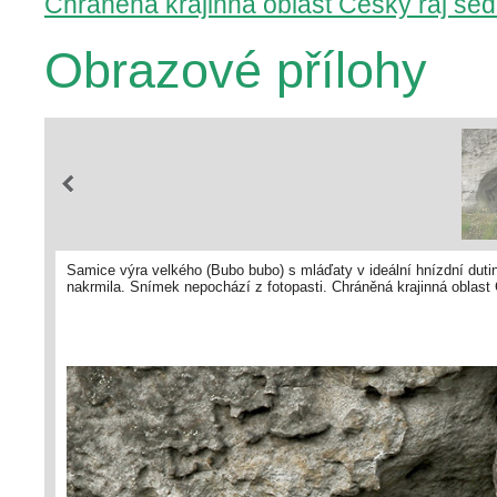
Chráněná krajinná oblast Český ráj sed
Obrazové přílohy
Samice výra velkého (Bubo bubo) s mláďaty v ideální hnízdní dutin
nakrmila. Snímek nepochází z fotopasti. Chráněná krajinná oblast