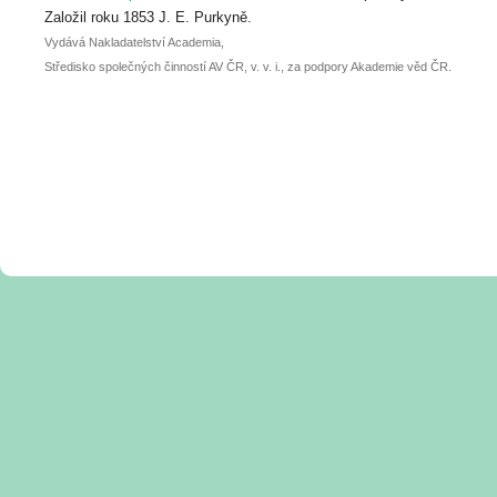
posteru je už 30. června.
Založil roku 1853 J. E. Purkyně.
Vydává Nakladatelství Academia,
Středisko společných činností AV ČR, v. v. i., za podpory Akademie věd ČR.