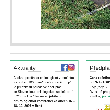
Aktuality
Předpla
Česká společnost ornitologická v letošním
Cena ročního
roce slaví 100. výročí svého vzniku a při
od čísla 1/20
té příležitosti pořádá ve spolupráci
Živy (tedy 59 
se Slovenskou ornitologickou společností
Dvouleté předp
SOS/BirdLife Slovensko
jubilejní
Zjistěte,
jak s
ornitologickou konferenci ve dnech 16.–
18. 10. 2026 v Brně
.