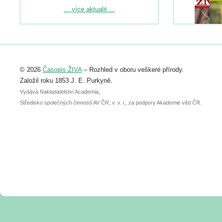
Podrobnější informace ke konferenci
... více aktualit ...
naleznete zde:
https://www.birdlife.cz/konference-2026/
Registrovat se můžete do 6. září.
Upozorňujeme, že termín pro odeslání
© 2026
Časopis ŽIVA
– Rozhled v oboru veškeré přírody.
abstraktu přihlášené přednášky nebo
posteru je už 30. června.
Založil roku 1853 J. E. Purkyně.
Vydává Nakladatelství Academia,
Středisko společných činností AV ČR, v. v. i., za podpory Akademie věd ČR.