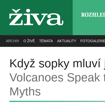
ROZHLE
živa
ARCHIV
O ŽIVĚ
TÉMATA
AKTUALITY
FOTOGALERI
Když sopky mluví
Volcanoes Speak 
Myths