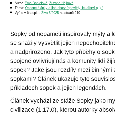
Autor:
Ema Danielová
,
Zuzana Hájková
Téma:
Obecné články a jiné obory (geovědy, lékařství aj.) /
Vyšlo v časopise
Živa 5/2025
na straně 210
Sopky od nepaměti inspirovaly mýty a l
se snažily vysvětlit jejich nepochopiteln
a nadpřirozeno. Jak tyto příběhy o sopk
spojené ovlivňují nás a komunity lidí žijíc
sopek? Jaké jsou rozdíly mezi činnými 
sopkami? Článek ukazuje tyto souvislos
příkladech sopek a jejich legendách.
Článek vychází ze stáže Sopky jako myt
civilizace (1.17.0), kterou autorky abs