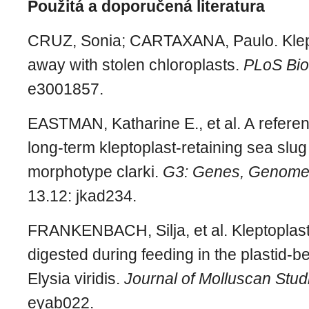
Použitá a doporučená literatura
CRUZ, Sonia; CARTAXANA, Paulo. Klept
away with stolen chloroplasts.
PLoS Bio
e3001857.
EASTMAN, Katharine E., et al. A refere
long-term kleptoplast-retaining sea slug
morphotype clarki.
G3: Genes, Genomes
13.12: jkad234.
FRANKENBACH, Silja, et al. Kleptoplast
digested during feeding in the plastid-b
Elysia viridis.
Journal of Molluscan Stud
eyab022.