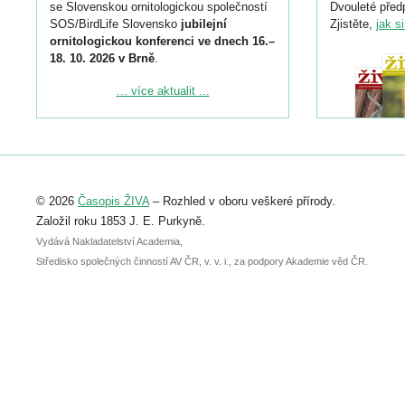
se Slovenskou ornitologickou společností
Dvouleté předp
SOS/BirdLife Slovensko
jubilejní
Zjistěte,
jak s
ornitologickou konferenci ve dnech 16.–
18. 10. 2026 v Brně
.
Podrobnější informace ke konferenci
... více aktualit ...
naleznete zde:
https://www.birdlife.cz/konference-2026/
Registrovat se můžete do 6. září.
Upozorňujeme, že termín pro odeslání
© 2026
Časopis ŽIVA
– Rozhled v oboru veškeré přírody.
abstraktu přihlášené přednášky nebo
posteru je už 30. června.
Založil roku 1853 J. E. Purkyně.
Vydává Nakladatelství Academia,
Středisko společných činností AV ČR, v. v. i., za podpory Akademie věd ČR.