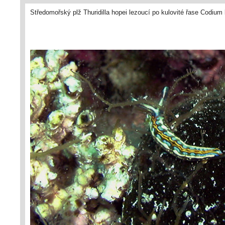
Středomořský plž Thuridilla hopei lezoucí po kulovité řase Codium 