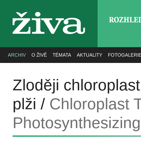
ROZHLE
živa
ARCHIV
O ŽIVĚ
TÉMATA
AKTUALITY
FOTOGALERI
Zloději chloroplast
plži /
Chloroplast 
Photosynthesizin