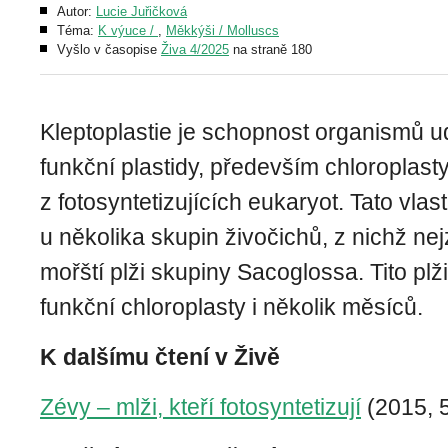
Autor:
Lucie Juřičková
Téma:
K výuce /
,
Měkkýši / Molluscs
Vyšlo v časopise
Živa 4/2025
na straně 180
Kleptoplastie je schopnost organismů u
funkční plastidy, především chloroplasty
z fotosyntetizujících eukaryot. Tato vlas
u několika skupin živočichů, z nichž ne
mořští plži skupiny Sacoglossa. Tito plž
funkční chloroplasty i několik měsíců.
K dalšímu čtení v Živě
Zévy – mlži, kteří fotosyntetizují
(2015, 