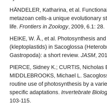
HÄNDELER, Katharina, et al. Functional
metazoan cells-a unique evolutionary st
life.
Frontiers in Zoology
, 2009, 6.1: 28.
HEIKE, W. Ã., et al. Photosynthesis and t
(kleptoplastids) in Sacoglossa (Heterob
Gastropoda): a short review.
JASM
, 201
PIERCE, Sidney K.; CURTIS, Nicholas E
MIDDLEBROOKS, Michael L. Sacogloss
routine use of photosynthesis by a varie
specific adaptations.
Invertebrate Biolo
103-115.