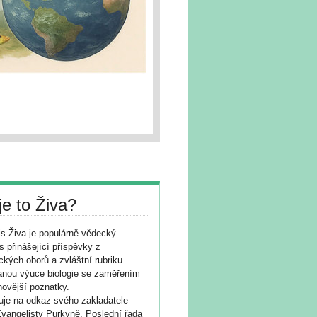
je to Živa?
s Živa je populárně vědecký
s přinášející příspěvky z
ických oborů a zvláštní rubriku
nou výuce biologie se zaměřením
novější poznatky.
je na odkaz svého zakladatele
vangelisty Purkyně. Poslední řada