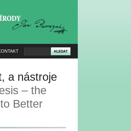
KERÉ PŘÍRODY
KONTAKT
, a nástroje
esis – the
to Better