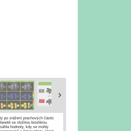
ty po srážení prachových částic
anetě se složitou biosférou.
dosáhla hodnoty, kdy se mohly