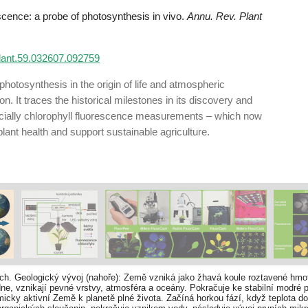
cence: a probe of photosynthesis in vivo.
Annu. Rev. Plant
plant.59.032607.092759
f photosynthesis in the origin of life and atmospheric
n. It traces the historical milestones in its discovery and
cially chlorophyll fluorescence measurements – which now
lant health and support sustainable agriculture.
ch. Geologický vývoj (nahoře): Země vzniká jako žhavá koule roztavené hmo
e, vznikají pevné vrstvy, atmosféra a oceány. Pokračuje ke stabilní modré pl
emicky aktivní Země k planetě plné života. Začíná horkou fází, když teplota 