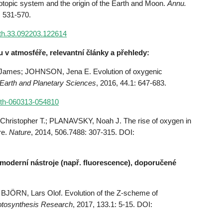
opic system and the origin of the Earth and Moon.
Annu.
: 531-570.
arth.33.092203.122614
u v atmosféře, relevantní články a přehledy:
ames; JOHNSON, Jena E. Evolution of oxygenic
Earth and Planetary Sciences
, 2016, 44.1: 647-683.
arth-060313-054810
ristopher T.; PLANAVSKY, Noah J. The rise of oxygen in
re.
Nature
, 2014, 506.7488: 307-315. DOI:
moderní nástroje (např. fluorescence), doporučené
ÖRN, Lars Olof. Evolution of the Z-scheme of
tosynthesis Research
, 2017, 133.1: 5-15. DOI: