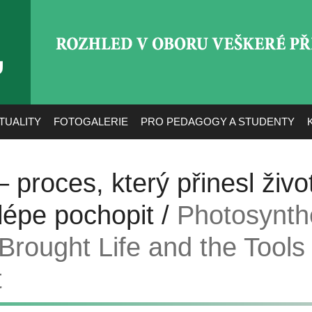
ROZHLED V OBORU VEŠ
TUALITY
FOTOGALERIE
PRO PEDAGOGY A STUDENTY
 proces, který přinesl život
 lépe pochopit /
Photosynth
Brought Life and the Tools 
t