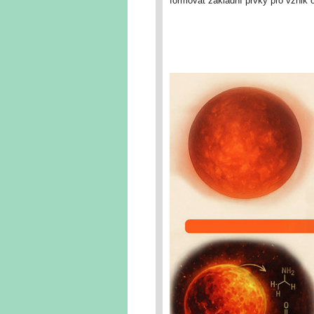
formovat základní prvky pro vznik 
zásadně mění atmosféru – až po vý
k chladnému a životem naplněnému (