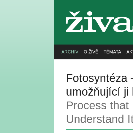
živa
ARCHIV
O ŽIVĚ
TÉMATA
AK
Fotosyntéza –
umožňující ji
Process that 
Understand I