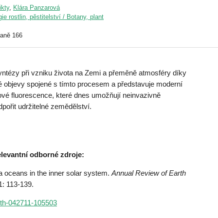
kty
,
Klára Panzarová
ie rostlin, pěstitelství / Botany, plant
raně 166
osyntézy při vzniku života na Zemi a přeměně atmosféry díky
cké objevy spojené s tímto procesem a představuje moderní
ové fluorescence, které dnes umožňují neinvazivně
dpořit udržitelné zemědělství.
relevantní odborné zdroje:
ceans in the inner solar system.
Annual Review of Earth
1: 113-139.
arth-042711-105503