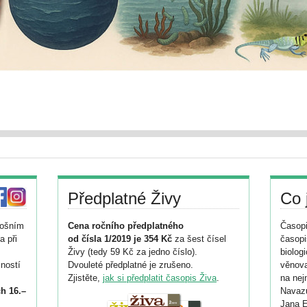
Předplatné Živy
Co 
tošním
Cena ročního předplatného
Časopi
a při
od čísla 1/2019 je 354 Kč
za šest čísel
časopi
Živy (tedy 59 Kč za jedno číslo).
biolog
ností
Dvouleté předplatné je zrušeno.
věnova
Zjistěte,
jak si předplatit časopis Živa
.
na nej
h 16.–
Navazu
Jana E