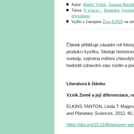
Autor:
Martin Trtílek
,
Zuzana Benedi
Téma:
K výuce /
,
Botanika, fyziolog
physiology
Vyšlo v časopise
Živa 4/2025
na st
Článek přibližuje zásadní roli fot
produkci kyslíku. Sleduje histori
metody, zejména měření chlorofyl
hodnotit zdravotní stav rostlin a po
Literatura k článku
Vznik Země a její diferenciace, 
ELKINS-TANTON, Linda T. Magma o
and Planetary Sciences
, 2012, 40.
https://doi.org/10.1146/annurev-e