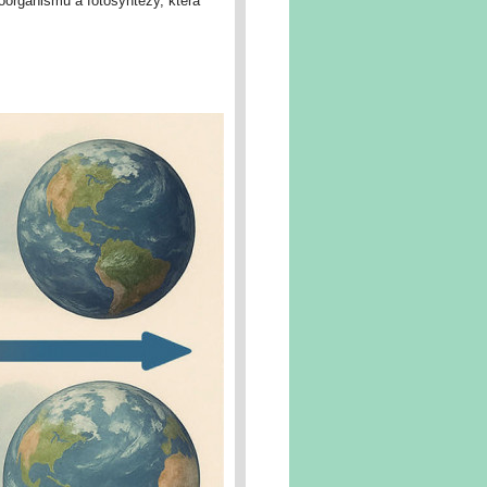
oorganismů a fotosyntézy, která
vý směr od žhavého (oranžová)