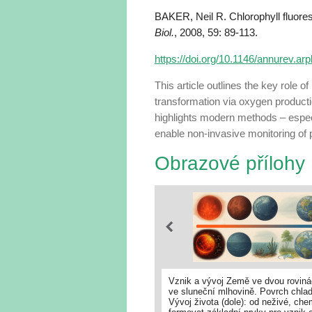
BAKER, Neil R. Chlorophyll fluores
Biol.
, 2008, 59: 89-113.
https://doi.org/10.1146/annurev.ar
This article outlines the key role o
transformation via oxygen productio
highlights modern methods – espe
enable non-invasive monitoring of p
Obrazové přílohy
Vznik a vývoj Země ve dvou roviná
ve sluneční mlhovině. Povrch chladn
Vývoj života (dole): od neživé, ch