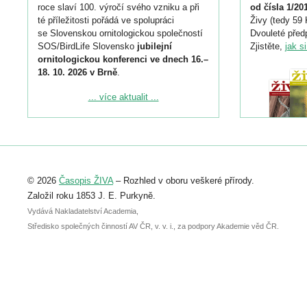
roce slaví 100. výročí svého vzniku a při
od čísla 1/20
té příležitosti pořádá ve spolupráci
Živy (tedy 59 
se Slovenskou ornitologickou společností
Dvouleté předp
SOS/BirdLife Slovensko
jubilejní
Zjistěte,
jak s
ornitologickou konferenci ve dnech 16.–
18. 10. 2026 v Brně
.
Podrobnější informace ke konferenci
... více aktualit ...
naleznete zde:
https://www.birdlife.cz/konference-2026/
Registrovat se můžete do 6. září.
Upozorňujeme, že termín pro odeslání
© 2026
Časopis ŽIVA
– Rozhled v oboru veškeré přírody.
abstraktu přihlášené přednášky nebo
posteru je už 30. června.
Založil roku 1853 J. E. Purkyně.
Vydává Nakladatelství Academia,
Středisko společných činností AV ČR, v. v. i., za podpory Akademie věd ČR.