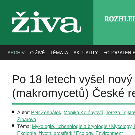
ROZHLE
živa
ARCHIV
O ŽIVĚ
TÉMATA
AKTUALITY
FOTOGALERI
Po 18 letech vyšel nov
(makromycetů) České re
Autor:
Petr Zehnálek
,
Monika Kolényová
,
Tereza Tejklo
Zíbarová
Téma:
Mykologie, lichenologie a bryologie / Mycology, 
Ekologie, životní prostředí / Ecology, Environment