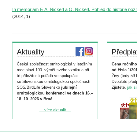
In memoriam F. A. Nickerl a O. Nickerl. Pohled do historie p
(2014, 1)
Aktuality
Předpla
Česká společnost ornitologická v letošním
Cena ročního
roce slaví 100. výročí svého vzniku a při
od čísla 1/20
té příležitosti pořádá ve spolupráci
Živy (tedy 59 
se Slovenskou ornitologickou společností
Dvouleté předp
SOS/BirdLife Slovensko
jubilejní
Zjistěte,
jak s
ornitologickou konferenci ve dnech 16.–
18. 10. 2026 v Brně
.
Podrobnější informace ke konferenci
... více aktualit ...
naleznete zde:
https://www.birdlife.cz/konference-2026/
Registrovat se můžete do 6. září.