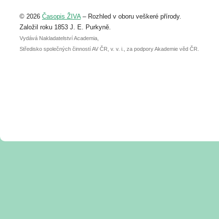
Upozorňujeme, že termín pro odeslání
© 2026
Časopis ŽIVA
– Rozhled v oboru veškeré přírody.
abstraktu přihlášené přednášky nebo
posteru je už 30. června.
Založil roku 1853 J. E. Purkyně.
Vydává Nakladatelství Academia,
Středisko společných činností AV ČR, v. v. i., za podpory Akademie věd ČR.