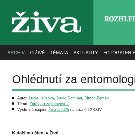
ROZHLE
živa
ARCHIV
O ŽIVĚ
TÉMATA
AKTUALITY
FOTOGALERI
Ohlédnutí za entomolog
Autor:
Lucie Hrůzová
,
David Sommer
,
Šimon Zeman
Téma:
Zprávy a zajímavosti /
Vyšlo v časopise
Živa 3/2025
na straně LXXXIV
K dalšímu čtení v Živě