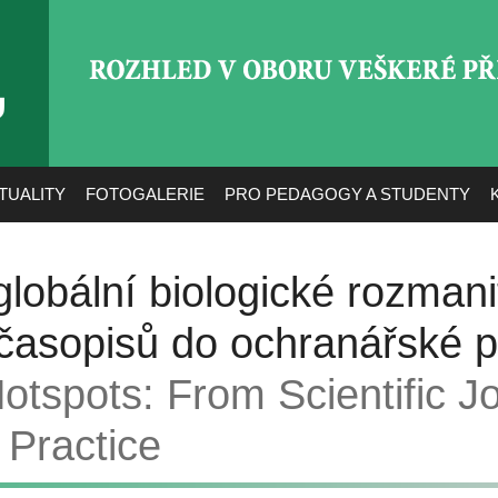
ROZHLED V OBORU VEŠ
TUALITY
FOTOGALERIE
PRO PEDAGOGY A STUDENTY
lobální biologické rozmanit
časopisů do ochranářské p
Hotspots: From Scientific J
 Practice