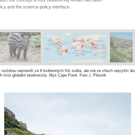
licy and the science-policy interface.
e rozlohou nejmenší ze 6 květenných říší světa, ale má ze všech nejvyšší d
ch míst globální biodiverzity. Mys Cape Point. Foto J. Plesník