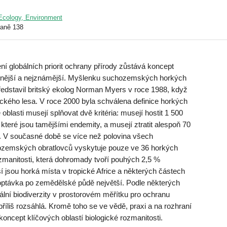
/ Ecology, Environment
raně 138
 globálních priorit ochrany přírody zůstává koncept
íbenější a nejznámější. Myšlenku suchozemských horkých
představil britský ekolog Norman Myers v roce 1988, když
ického lesa. V roce 2000 byla schválena definice horkých
 oblasti musejí splňovat dvě kritéria: musejí hostit 1 500
 které jsou tamějšími endemity, a musejí ztratit alespoň 70
. V současné době se více než polovina všech
ozemských obratlovců vyskytuje pouze ve 36 horkých
zmanitosti, která dohromady tvoří pouhých 2,5 %
jsou horká místa v tropické Africe a některých částech
poptávka po zemědělské půdě největší. Podle některých
ální biodiverzity v prostorovém měřítku pro ochranu
 příliš rozsáhlá. Kromě toho se ve vědě, praxi a na rozhraní
koncept klíčových oblastí biologické rozmanitosti.