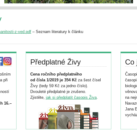
y
anitosti-z-ved.pdf
– Seznam literatury k článku
Předplatné Živy
Co 
tošním
Cena ročního předplatného
Časopi
a při
od čísla 1/2019 je 354 Kč
za šest čísel
časopi
Živy (tedy 59 Kč za jedno číslo).
biolog
ností
Dvouleté předplatné je zrušeno.
věnova
Zjistěte,
jak si předplatit časopis Živa
.
na nej
h 16.–
Navazu
Jana E
vycház
i
026/