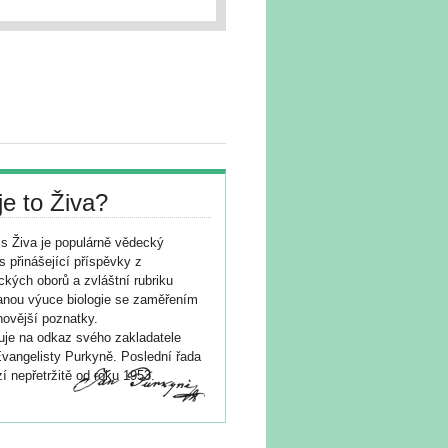
je to Živa?
s Živa je populárně vědecký
s přinášející příspěvky z
ických oborů a zvláštní rubriku
nou výuce biologie se zaměřením
novější poznatky.
je na odkaz svého zakladatele
vangelisty Purkyně. Poslední řada
í nepřetržitě od roku 1953.