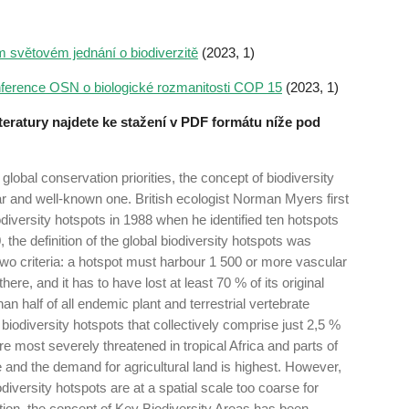
 světovém jednání o biodiverzitě
(2023, 1)
ference OSN o biologické rozmanitosti COP 15
(2023, 1)
eratury najdete ke stažení v PDF formátu níže pod
global conservation priorities, the concept of biodiversity
r and well-known one. British ecologist Norman Myers first
iodiversity hotspots in 1988 when he identified ten hotspots
, the definition of the global biodiversity hotspots was
wo criteria: a hotspot must harbour 1 500 or more vascular
re, and it has to have lost at least 70 % of its original
an half of all endemic plant and terrestrial vertebrate
 biodiversity hotspots that collectively comprise just 2,5 %
re most severely threatened in tropical Africa and parts of
and the demand for agricultural land is highest. However,
iversity hotspots are at a spatial scale too coarse for
ion, the concept of Key Biodiversity Areas has been