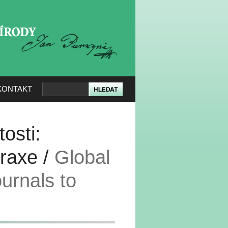
KERÉ PŘÍRODY
KONTAKT
osti:
raxe /
Global
ournals to