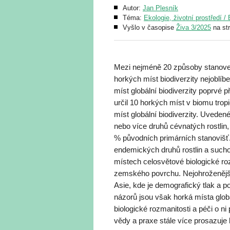
Autor:
Jan Plesník
Téma:
Ekologie, životní prostředí 
Vyšlo v časopise
Živa 3/2025
na st
Mezi nejméně 20 způsoby stanovení
horkých míst biodiverzity nejobl
míst globální biodiverzity poprvé 
určil 10 horkých míst v biomu trop
míst globální biodiverzity. Uvedené
nebo více druhů cévnatých rostlin,
% původních primárních stanovišť
endemických druhů rostlin a such
místech celosvětové biologické ro
zemského povrchu. Nejohroženější 
Asie, kde je demografický tlak a 
názorů jsou však horká místa glob
biologické rozmanitosti a péči o ni
vědy a praxe stále více prosazuje 