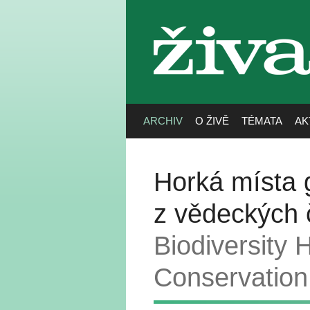
živa
ARCHIV
O ŽIVĚ
TÉMATA
AK
Horká místa g
z vědeckých 
Biodiversity 
Conservation