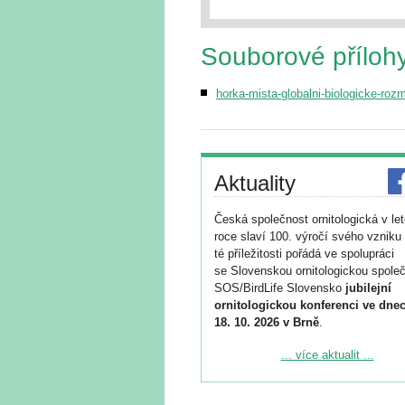
Souborové příloh
horka-mista-globalni-biologicke-rozm
Aktuality
Česká společnost ornitologická v le
roce slaví 100. výročí svého vzniku 
té příležitosti pořádá ve spolupráci
se Slovenskou ornitologickou společ
SOS/BirdLife Slovensko
jubilejní
ornitologickou konferenci ve dnec
18. 10. 2026 v Brně
.
Podrobnější informace ke konferenc
... více aktualit ...
naleznete zde:
https://www.birdlife.cz/konference-2