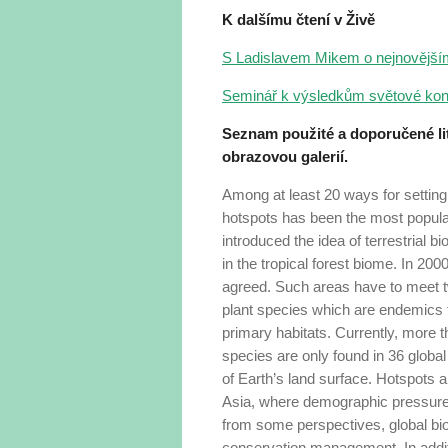
K dalšímu čtení v Živě
S Ladislavem Mikem o nejnovějším
Seminář k výsledkům světové kon
Seznam použité a doporučené lit
obrazovou galerií.
Among at least 20 ways for setting 
hotspots has been the most popula
introduced the idea of terrestrial b
in the tropical forest biome. In 2000
agreed. Such areas have to meet t
plant species which are endemics the
primary habitats. Currently, more th
species are only found in 36 global
of Earth’s land surface. Hotspots a
Asia, where demographic pressure 
from some perspectives, global biod
conservation management. In addit