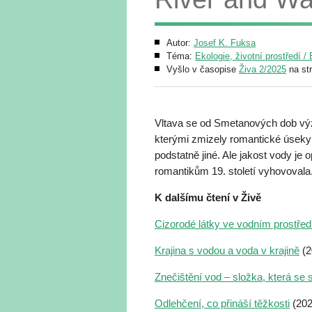
Autor:
Josef K. Fuksa
Téma:
Ekologie, životní prostředí 
Vyšlo v časopise
Živa 2/2025
na st
Vltava se od Smetanových dob vý
kterými zmizely romantické úseky a 
podstatně jiné. Ale jakost vody je 
romantikům 19. století vyhovovala
K dalšímu čtení v Živě
Cizorodé látky ve vodním prostředí 
Krajina s vodou a voda v krajině
(2
Znečištění vod – složka, která se s
Odlehčení, co přináší těžkosti
(202