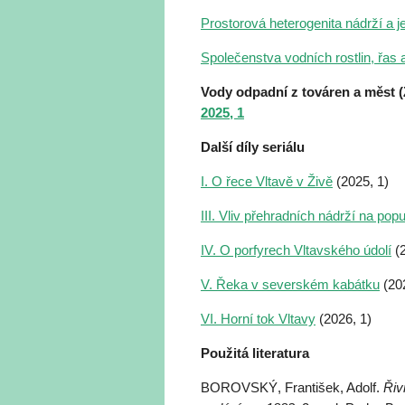
Prostorová heterogenita nádrží a je
Společenstva vodních rostlin, řas 
Vody odpadní z továren a měst (
2025, 1
Další díly seriálu
I. O řece Vltavě v Živě
(2025, 1)
III. Vliv přehradních nádrží na pop
IV. O porfyrech Vltavského údolí
(2
V. Řeka v severském kabátku
(202
VI. Horní tok Vltavy
(2026, 1)
Použitá literatura
BOROVSKÝ, František, Adolf.
Řiv