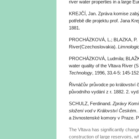
river water properties in a large E
KREJČÍ, Jan. Zpráva komise zabýva
potřebě dle projektu prof. Jana K
1881.
PROCHÁZKOVÁ, L.; BLAZKA, P. Lon
River(Czechoslovakia).
Limnolog
PROCHÁZKOVÁ, Ludmila; BLAŽKA, P
water quality of the Vltava River 
Technology
, 1996, 33.4-5: 145-152
Řivnáčův průvodce po království 
původního vydání z r. 1882
. 2. vy
SCHULZ, Ferdinand.
Zprávy Komit
složení vod v Království Českém
.
a živnostenské komory v Praze. 
The Vltava has significantly chang
construction of large reservoirs, w