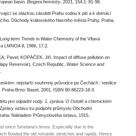
uropean basin.
Biogeochemistry
, 2021, 154.1: 81-98.
jící se otázkou zásobiti Prahu vodou k pití a k domácí
rejčího. Důchody královského hlavního města Prahy, Praha,
g-term Trends in Water Chemistry of the Vltava
ica LMNOA 8
, 1986, 17.2.
avel; KOPÁČEK, Jiří. Impact of diffuse pollution on
(Slapy Reservoir), Czech Republic.
Water Science and
.
českém: nejstarší souhrnný průvodce po Čechách : reedice
d. Praha-Brno: Baset, 2001. ISBN 80-86223-18-3.
étu pro odpadní vody. 1. zpráva: O čistotě a chemickém
 Zprávy ústavu ku podpoře průmyslu Obchodní
Praha: Nákladem Průmyslovéha ústavu, 1915.
ed since Smetana’s times. Especially due to the
hich floo­ded the old romantic stretches and rapids. Hence