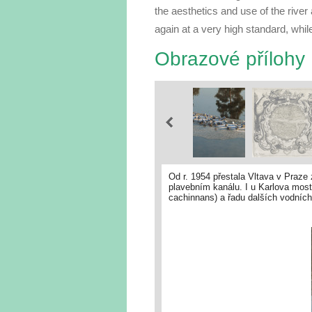
the aesthetics and use of the river a
again at a very high standard, whil
Obrazové přílohy
Od r. 1954 přestala Vltava v Praz
plavebním kanálu. I u Karlova mos
cachinnans) a řadu dalších vodních