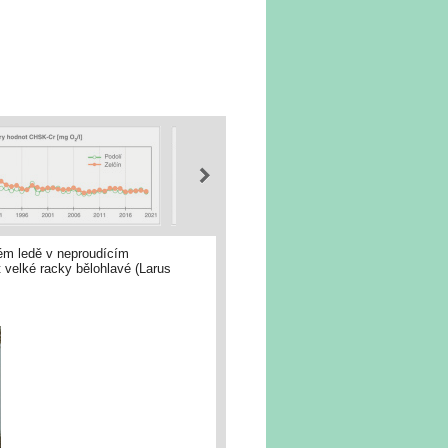
kém ledě v neproudícím
velké racky bělohlavé (Larus