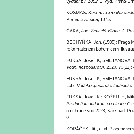
vydání z r. 1882
. 2. vyd. Praha-Br
KOSMAS.
Kosmova kronika česk
Praha: Svoboda, 1975.
ČÁKA, Jan.
Zmizelá Vltava
. 4. Pr
BECHYŇKA, Jan. (1505): Praga Myst
reformationem bohemicam illustrata
FUKSA, Josef, K; SMETANOVÁ, Len
Vodní hospodářství
, 2020, 70(11):
FUKSA, Josef, K; SMETANOVÁ, Len
Labi.
Vodohospodářské technicko
FUKSA, Josef, K.; KOŽELUH, Mil
Production and transport in the Cze
o ochraně vod 2023, Karlsbad. Pov
0
KOPÁČEK, Jiří, et al. Biogeochemic