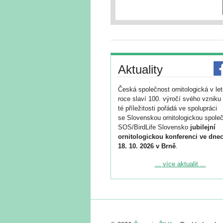
Aktuality
Česká společnost ornitologická v le
roce slaví 100. výročí svého vzniku 
té příležitosti pořádá ve spolupráci
se Slovenskou ornitologickou společ
SOS/BirdLife Slovensko
jubilejní
ornitologickou konferenci ve dnec
18. 10. 2026 v Brně
.
Podrobnější informace ke konferenc
... více aktualit ...
naleznete zde:
https://www.birdlife.cz/konference-2
Registrovat se můžete do 6. září.
Upozorňujeme, že termín pro odeslá