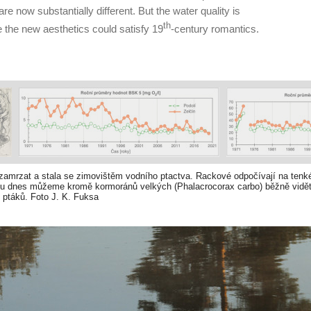
re now substantially different. But the wa­ter quality is
th
e the new aesthetics could satisfy 19
-century romantics.
e zamrzat a stala se zimovištěm vodního ptactva. Rackové odpočívají na ten
tu dnes můžeme kromě kormoránů velkých (Phalacrocorax carbo) běžně vidět 
 ptáků. Foto J. K. Fuksa