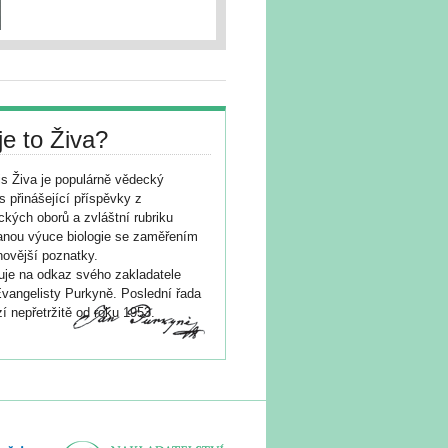
je to Živa?
s Živa je populárně vědecký
s přinášející příspěvky z
ických oborů a zvláštní rubriku
nou výuce biologie se zaměřením
novější poznatky.
je na odkaz svého zakladatele
vangelisty Purkyně. Poslední řada
í nepřetržitě od roku 1953.