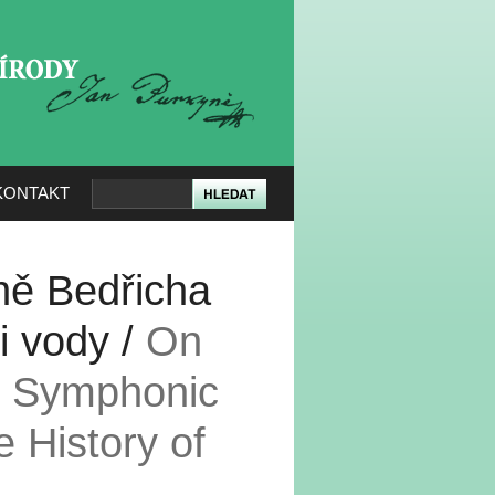
KERÉ PŘÍRODY
KONTAKT
ně Bedřicha
ti vody /
On
he Symphonic
 History of