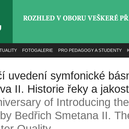
ROZHLED V OBORU VEŠ
TUALITY
FOTOGALERIE
PRO PEDAGOGY A STUDENTY
čí uvedení symfonické bás
a II. Historie řeky a jakos
niversary of Introducing t
by Bedřich Smetana II. The
ter Quality