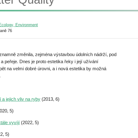
/ Ecology, Environment
raně 76
znamně změnila, zejména výstavbou údolních nádrží, pod
peřeje. Dnes je proto estetika řeky i její užívání
opět na velmi dobré úrovni, a i nová estetika by možná
.
a jejich vliv na ryby
(2013, 6)
020, 5)
tále vyvíjí
(2022, 5)
2, 5)