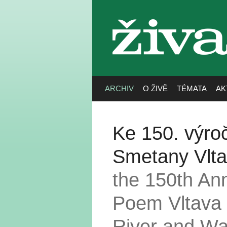
živa
ARCHIV
O ŽIVĚ
TÉMATA
AK
Ke 150. výro
Smetany Vltav
the 150th An
Poem Vltava 
River and Wa