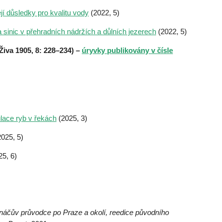
jí důsledky pro kvalitu vody
(2022, 5)
a sinic v přehradních nádržích a důlních jezerech
(2022, 5)
Živa 1905, 8: 228–234) –
úryvky publikovány v čísle
ulace ryb v řekách
(2025, 3)
025, 5)
5, 6)
náčův průvodce po Praze a okolí,
reedice původního