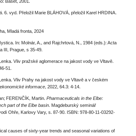
no: Baset, 2001.
á
. 6. vyd. Přeložil Marie BLÁHOVÁ, přeložil Karel HRDINA.
aha, Mladá fronta, 2024
ica. In: Molnár, A., and Rajchrtová, N., 1984 (eds.): Acta
 III, Prague, s 35-49.
ka. Vliv pražské aglomerace na jakost vody ve Vltavě.
 46-51.
ka. Vliv Prahy na jakost vody ve Vltavě a v českém
-ekonomické informace
, 2022, 64.3: 4-14.
an; FERENČÍK, Martin.
Pharmaceuticals in the Elbe:
ch part of the Elbe basin
. Magdeburský seminář
odí Ohře, Karlovy Vary, s. 87-90. ISBN: 978-80-11-03292-
al causes of sixty-year trends and seasonal variations of