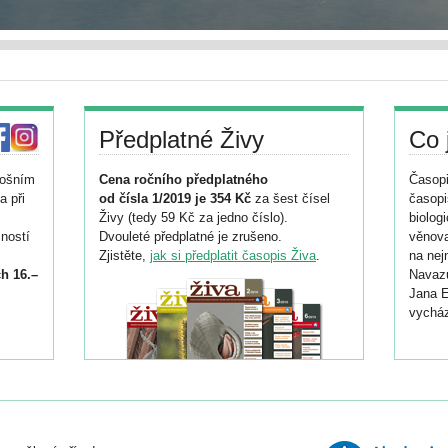
Předplatné Živy
Co 
tošním
Cena ročního předplatného
Časopi
a při
od čísla 1/2019 je 354 Kč
za šest čísel
časopi
Živy (tedy 59 Kč za jedno číslo).
biolog
ností
Dvouleté předplatné je zrušeno.
věnova
Zjistěte,
jak si předplatit časopis Živa
.
na nej
h 16.–
Navazu
Jana E
vycház
i
026/
ní