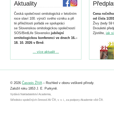
Aktuality
Předpla
Česká společnost ornitologická v letošním
Cena ročního
roce slaví 100. výročí svého vzniku a při
od čísla 1/20
té příležitosti pořádá ve spolupráci
Živy (tedy 59 
se Slovenskou ornitologickou společností
Dvouleté předp
SOS/BirdLife Slovensko
jubilejní
Zjistěte,
jak s
ornitologickou konferenci ve dnech 16.–
18. 10. 2026 v Brně
.
Podrobnější informace ke konferenci
... více aktualit ...
naleznete zde:
https://www.birdlife.cz/konference-2026/
Registrovat se můžete do 6. září.
Upozorňujeme, že termín pro odeslání
© 2026
Časopis ŽIVA
– Rozhled v oboru veškeré přírody.
abstraktu přihlášené přednášky nebo
posteru je už 30. června.
Založil roku 1853 J. E. Purkyně.
Vydává Nakladatelství Academia,
Středisko společných činností AV ČR, v. v. i., za podpory Akademie věd ČR.