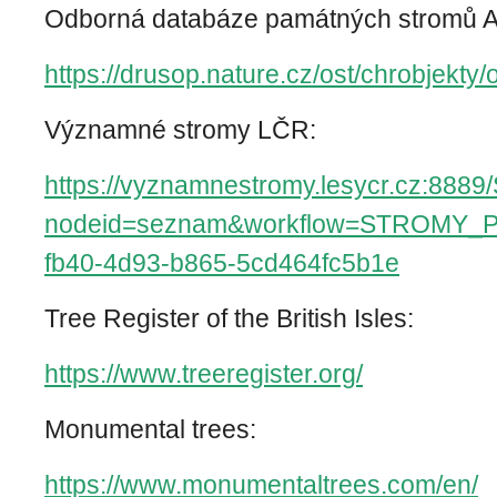
Odborná databáze památných stromů 
https://drusop.nature.cz/ost/chrobjekty
Významné stromy LČR:
https://vyznamnestromy.lesycr.cz:8889
nodeid=seznam&workflow=STROMY_PU
fb40-4d93-b865-5cd464fc5b1e
Tree Register of the British Isles:
https://www.treeregister.org/
Monumental trees:
https://www.monumentaltrees.com/en/