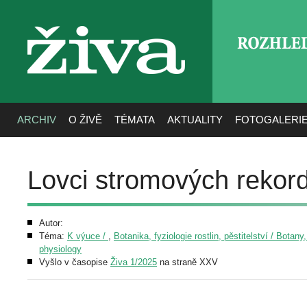
ROZHLE
živa
ARCHIV
O ŽIVĚ
TÉMATA
AKTUALITY
FOTOGALERI
Lovci stromových rekor
Autor:
Téma:
K výuce /
,
Botanika, fyziologie rostlin, pěstitelství / Botany,
physiology
Vyšlo v časopise
Živa 1/2025
na straně XXV