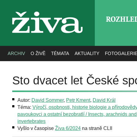
ROZHLE
živa
ARCHIV
O ŽIVĚ
TÉMATA
AKTUALITY
FOTOGALERI
Sto dvacet let České sp
Autor:
David Sommer
,
Petr Kment
,
David Král
Téma:
Výročí, osobnosti, historie biologie a přírodověd
pavoukovci a ostatní bezobratlí / Insects, arachnids and
invertebrates
Vyšlo v časopise
Živa 6/2024
na straně CLII