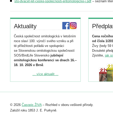
sto-dvacet-let-ceske-spolecnosti-entomologicke-i.pdf
– seznam liter
Aktuality
Předpla
Česká společnost ornitologická v letošním
Cena ročního
roce slaví 100. výročí svého vzniku a při
od čísla 1/20
té příležitosti pořádá ve spolupráci
Živy (tedy 59 
se Slovenskou ornitologickou společností
Dvouleté předp
SOS/BirdLife Slovensko
jubilejní
Zjistěte,
jak s
ornitologickou konferenci ve dnech 16.–
18. 10. 2026 v Brně
.
Podrobnější informace ke konferenci
... více aktualit ...
naleznete zde:
https://www.birdlife.cz/konference-2026/
Registrovat se můžete do 6. září.
Upozorňujeme, že termín pro odeslání
© 2026
Časopis ŽIVA
– Rozhled v oboru veškeré přírody.
abstraktu přihlášené přednášky nebo
posteru je už 30. června.
Založil roku 1853 J. E. Purkyně.