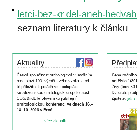
letci-bez-kridel-aneb-hedvab
seznam literatury k článku
Aktuality
Předpla
Česká společnost ornitologická v letošním
Cena ročního
roce slaví 100. výročí svého vzniku a při
od čísla 1/20
té příležitosti pořádá ve spolupráci
Živy (tedy 59 
se Slovenskou ornitologickou společností
Dvouleté předp
SOS/BirdLife Slovensko
jubilejní
Zjistěte,
jak s
ornitologickou konferenci ve dnech 16.–
18. 10. 2026 v Brně
.
Podrobnější informace ke konferenci
... více aktualit ...
naleznete zde:
https://www.birdlife.cz/konference-2026/