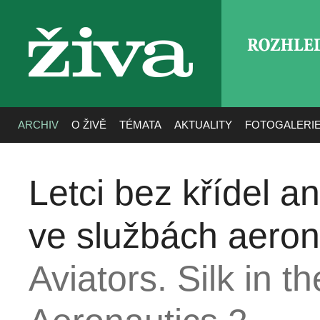
ROZHLE
živa
ARCHIV
O ŽIVĚ
TÉMATA
AKTUALITY
FOTOGALERI
Letci bez křídel 
ve službách aeron
Aviators. Silk in t