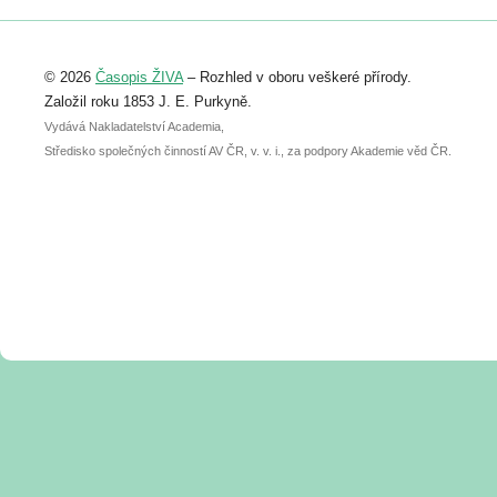
Registrovat se můžete do 6. září.
Upozorňujeme, že termín pro odeslání
© 2026
Časopis ŽIVA
– Rozhled v oboru veškeré přírody.
abstraktu přihlášené přednášky nebo
posteru je už 30. června.
Založil roku 1853 J. E. Purkyně.
Vydává Nakladatelství Academia,
Středisko společných činností AV ČR, v. v. i., za podpory Akademie věd ČR.