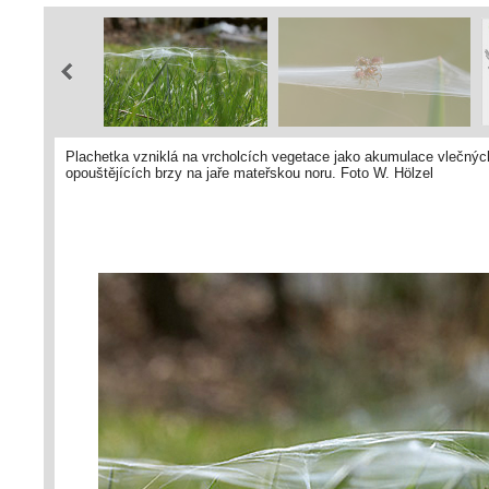
Plachetka vzniklá na vrcholcích vegetace jako akumulace vlečnýc
opouštějících brzy na jaře mateřskou noru. Foto W. Hölzel