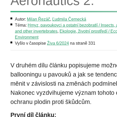
Aeronautics 2.
Autor:
Milan Řezáč
,
Ľudmila Černecká
Téma:
Hmyz, pavoukovci a ostatní bezobratlí / Insects,
and other invertebrates
,
Ekologie, životní prostředí / Ec
Environment
Vyšlo v časopise
Živa 6/2024
na straně 331
V druhém dílu článku popisujeme možn
ballooningu u pavouků a jak se tende
měnit v závislosti na změnách podmínek
Nakonec vyzdvihujeme význam tohoto 
ochranu plodin proti škůdcům.
První díl článku: