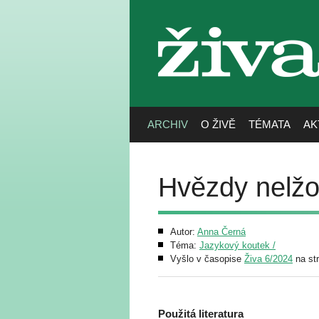
živa
ARCHIV
O ŽIVĚ
TÉMATA
AK
Hvězdy nelž
Autor:
Anna Černá
Téma:
Jazykový koutek /
Vyšlo v časopise
Živa 6/2024
na st
Použitá literatura