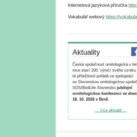
Internetová jazyková příručka
http
Vokabulář webový
https://vokabula
Aktuality
Česká společnost ornitologická v le
roce slaví 100. výročí svého vzniku 
té příležitosti pořádá ve spolupráci
se Slovenskou ornitologickou společ
SOS/BirdLife Slovensko
jubilejní
ornitologickou konferenci ve dnec
18. 10. 2026 v Brně
.
Podrobnější informace ke konferenc
... více aktualit ...
naleznete zde:
https://www.birdlife.cz/konference-2
Registrovat se můžete do 6. září.