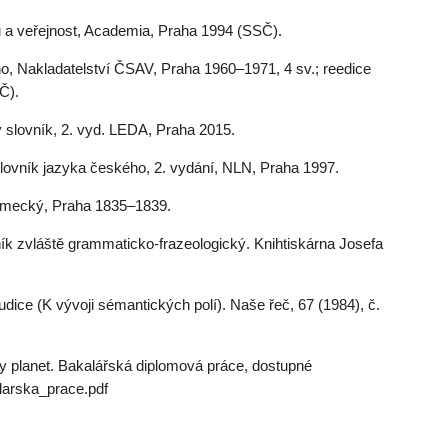
u a veřejnost, Academia, Praha 1994 (SSČ).
o, Nakladatelství ČSAV, Praha 1960–1971, 4 sv.; reedice
Č).
 slovník, 2. vyd. LEDA, Praha 2015.
vník jazyka českého, 2. vydání, NLN, Praha 1997.
mecký, Praha 1835–1839.
k zvláště grammaticko-frazeologický. Knihtiskárna Josefa
ice (K vývoji sémantických polí). Naše řeč, 67 (1984), č.
lanet. Bakalářská diplomová práce, dostupné
alarska_prace.pdf