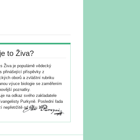
je to Živa?
s Živa je populárně vědecký
s přinášející příspěvky z
ických oborů a zvláštní rubriku
nou výuce biologie se zaměřením
novější poznatky.
je na odkaz svého zakladatele
vangelisty Purkyně. Poslední řada
í nepřetržitě od roku 1953.