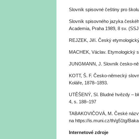
Slovník spisovné češtiny pro škol
Slovník spisovného jazyka českéh
Academia, Praha 1989, 8 sv. (SSJ
REJZEK, Jiří. Český etymologický
MACHEK, Václav. Etymologický slo
JUNGMANN, J. Slovník česko-ně
KOTT, Š. F. Česko-německý slovní
Koláře, 1878–1893.
UTĚŠENÝ, Sl. Bludné hvězdy – blud
4, s. 188–197
TABAKOVIČOVÁ, M. České názvy p
na https://is.muni.cz/th/g51tg/Bak
Internetové zdroje