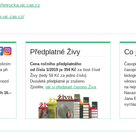
://prirucka.ujc.cas.cz
r.ujc.cas.cz/
Předplatné Živy
Co 
tošním
Cena ročního předplatného
Časopi
a při
od čísla 1/2019 je 354 Kč
za šest čísel
časopi
Živy (tedy 59 Kč za jedno číslo).
biolog
ností
Dvouleté předplatné je zrušeno.
věnova
Zjistěte,
jak si předplatit časopis Živa
.
na nej
h 16.–
Navazu
Jana E
vycház
i
026/