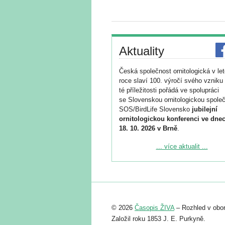
Aktuality
Česká společnost ornitologická v le
roce slaví 100. výročí svého vzniku 
té příležitosti pořádá ve spolupráci
se Slovenskou ornitologickou společ
SOS/BirdLife Slovensko
jubilejní
ornitologickou konferenci ve dnec
18. 10. 2026 v Brně
.
Podrobnější informace ke konferenc
... více aktualit ...
naleznete zde:
https://www.birdlife.cz/konference-2
Registrovat se můžete do 6. září.
Upozorňujeme, že termín pro odeslá
© 2026
Časopis ŽIVA
– Rozhled v obor
abstraktu přihlášené přednášky neb
posteru je už 30. června.
Založil roku 1853 J. E. Purkyně.