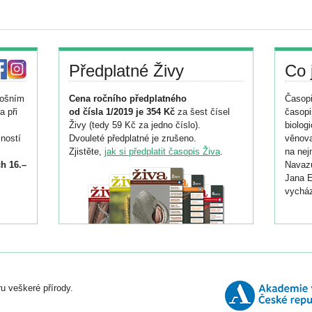
Předplatné Živy
Co 
tošním
Cena ročního předplatného
Časopi
a při
od čísla 1/2019 je 354 Kč
za šest čísel
časopi
Živy (tedy 59 Kč za jedno číslo).
biolog
ností
Dvouleté předplatné je zrušeno.
věnova
Zjistěte,
jak si předplatit časopis Živa
.
na nej
h 16.–
Navazu
Jana E
vycház
i
026/
ní
u veškeré přírody.
o