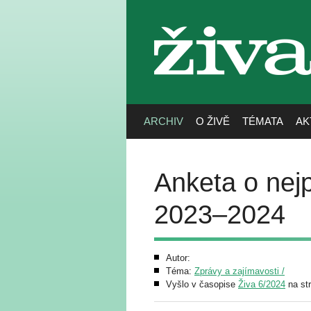
živa
ARCHIV
O ŽIVĚ
TÉMATA
AK
Anketa o nej
2023–2024
Autor:
Téma:
Zprávy a zajímavosti /
Vyšlo v časopise
Živa 6/2024
na st