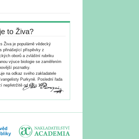
je to Živa?
s Živa je populárně vědecký
s přinášející příspěvky z
ických oborů a zvláštní rubriku
nou výuce biologie se zaměřením
novější poznatky.
je na odkaz svého zakladatele
vangelisty Purkyně. Poslední řada
í nepřetržitě od roku 1953.