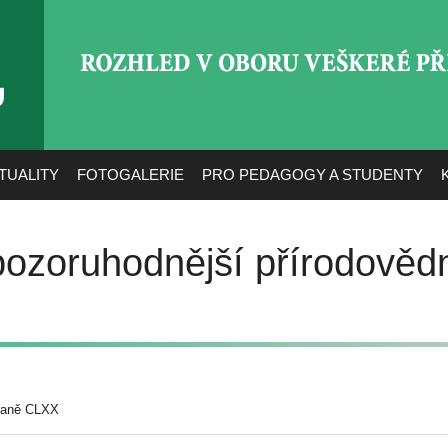
ROZHLED V OBORU VEŠ
TUALITY
FOTOGALERIE
PRO PEDAGOGY A STUDENTY
pozoruhodnější přírodověd
raně CLXX