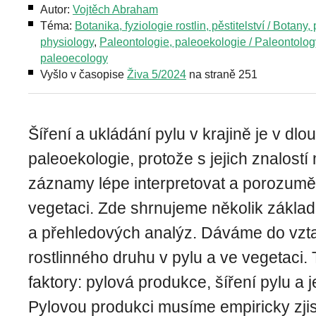
Autor:
Vojtěch Abraham
Téma:
Botanika, fyziologie rostlin, pěstitelství / Botany, 
physiology
,
Paleontologie, paleoekologie / Paleontolog
paleoecology
Vyšlo v časopise
Živa 5/2024
na straně 251
Šíření a ukládání pylu v krajině je v d
paleoekologie, protože s jejich znalos
záznamy lépe interpretovat a porozumě
vegetaci. Zde shrnujeme několik zákla
a přehledových analýz. Dáváme do vzt
rostlinného druhu v pylu a ve vegetaci. T
faktory: pylová produkce, šíření pylu a 
Pylovou produkci musíme empiricky zjist