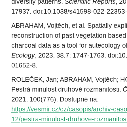
diversity patterns.
Scientific Reports
, 20
17937. doi:10.1038/s41598-022-22353-
ABRAHAM, Vojtěch, et al. Spatially explic
reconstruction of past vegetation based
charcoal data as a tool for autecology o
Ecology
, 2023, 38.7: 1747-1763. doi:1
01652-8.
ROLEČEK, Jan; ABRAHAM, Vojtěch; H
Pestrá minulost druhové rozmanitosti.
Č
2021, 100(776). Dostupné na:
https://vesmir.cz/cz/casopis/archiv-caso
12/pestra-minulost-druhove-rozmanitost