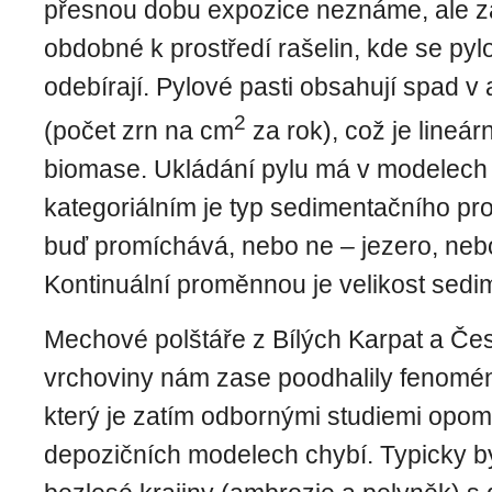
přesnou dobu expozice neznáme, ale za
obdobné k prostředí rašelin, kde se pylo
odebírají. Pylové pasti obsahují spad v
2
(počet zrn na cm
za rok), což je lineá
biomase. Ukládání pylu má v modelech 
kategoriálním je typ sedimentačního pro
buď promíchává, nebo ne – jezero, nebo
Kontinuální proměnnou je velikost sedi
Mechové polštáře z Bílých Karpat a Č
vrchoviny nám zase poodhalily fenomén
který je zatím odbornými studiemi opom
depozičních modelech chybí. Typicky b