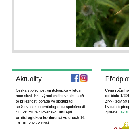
Aktuality
Předpla
Česká společnost ornitologická v letošním
Cena ročního
roce slaví 100. výročí svého vzniku a při
od čísla 1/20
té příležitosti pořádá ve spolupráci
Živy (tedy 59 
se Slovenskou ornitologickou společností
Dvouleté předp
SOS/BirdLife Slovensko
jubilejní
Zjistěte,
jak s
ornitologickou konferenci ve dnech 16.–
18. 10. 2026 v Brně
.