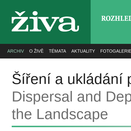
ROZHLE
živa
ARCHIV
O ŽIVĚ
TÉMATA
AKTUALITY
FOTOGALERI
Šíření a ukládání p
Dispersal and Depo
the Landscape