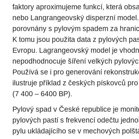
faktory aproximujeme funkcí, která ob
nebo Langrangeovský disperzní model. 
porovnány s pylovým spadem za hranicí 
K tomu jsou použita data z pylových pas
Evropu. Lagrangeovský model je vhodně
nepodhodnocuje šíření velkých pylových
Používá se i pro generování rekonstruk
ilustruje příklad z českých pískovců pro
(7 400 – 6400 BP).
Pylový spad v České republice je moni
pylových pastí s frekvencí odečtu jedn
pylu ukládajícího se v mechových polšt