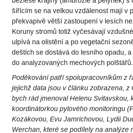
bezlesé krajiny (ambrozie a pelyněk) 
šířícím se na velkou vzdálenost mají v
překvapivě větší zastoupení v lesích ne
Koruny stromů totiž vyčesávají vzdušné
ulpívá na olistění a po vegetační sezon
deštích se dostává do lesního opadu, a
do analyzovaných mechových polštářů.
Poděkování patří spolupracovníkům z řad
jejichž data jsou v článku zobrazena, z
bych rád jmenoval Helenu Svitavskou, k
koordinátorkou pylového monitoringu 
Kozákovou, Evu Jamrichovou, Lydii Du
Werchan, které se podílely na analýz