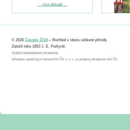
Podrobnější informace ke konferenci
... více aktualit ...
naleznete zde:
https://www.birdlife.cz/konference-2026/
Registrovat se můžete do 6. září.
Upozorňujeme, že termín pro odeslání
© 2026
Časopis ŽIVA
– Rozhled v oboru veškeré přírody.
abstraktu přihlášené přednášky nebo
posteru je už 30. června.
Založil roku 1853 J. E. Purkyně.
Vydává Nakladatelství Academia,
Středisko společných činností AV ČR, v. v. i., za podpory Akademie věd ČR.