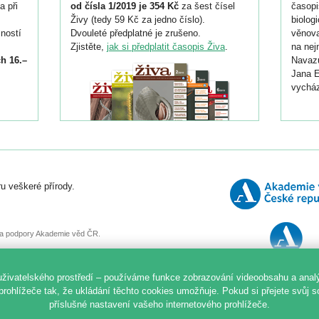
a při
od čísla 1/2019 je 354 Kč
za šest čísel
časopi
Živy (tedy 59 Kč za jedno číslo).
biolog
ností
Dvouleté předplatné je zrušeno.
věnova
Zjistěte,
jak si předplatit časopis Živa
.
na nej
h 16.–
Navazu
Jana E
vycház
i
026/
ní
u veškeré přírody.
o
, za podpory Akademie věd ČR.
uživatelského prostředí – používáme funkce zobrazování videoobsahu a anal
prohlížeče tak, že ukládání těchto cookies umožňuje. Pokud si přejete svůj 
příslušné nastavení vašeho internetového prohlížeče.