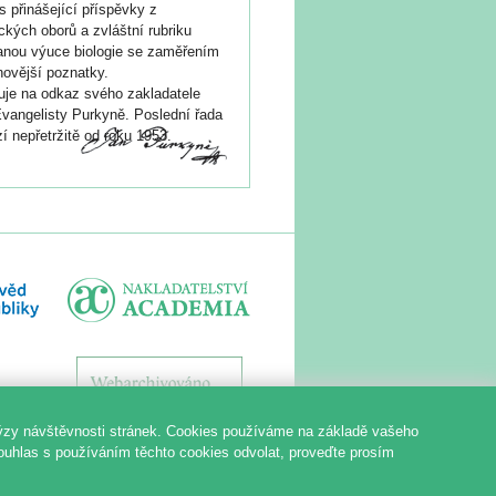
s přinášející příspěvky z
ických oborů a zvláštní rubriku
nou výuce biologie se zaměřením
novější poznatky.
je na odkaz svého zakladatele
vangelisty Purkyně. Poslední řada
í nepřetržitě od roku 1953.
ýzy návštěvnosti stránek. Cookies používáme na základě vašeho
souhlas s používáním těchto cookies odvolat, proveďte prosím