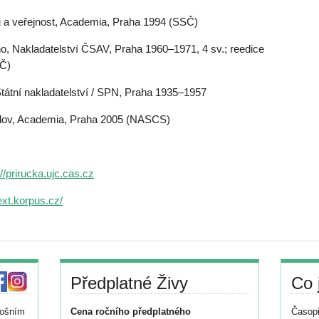
u a veřejnost, Academia, Praha 1994 (SSČ)
o, Nakladatelství ČSAV, Praha 1960–1971, 4 sv.; reedice
JČ)
Státní nakladatelství / SPN, Praha 1935–1957
slov, Academia, Praha 2005 (NASCS)
://prirucka.ujc.cas.cz
ext.korpus.cz/
Předplatné Živy
Co 
tošním
Cena ročního předplatného
Časopi