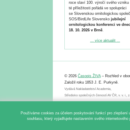
roce slaví 100. výročí svého vzniku 
té příležitosti pořádá ve spolupráci
se Slovenskou ornitologickou společ
SOS/BirdLife Slovensko
jubilejní
ornitologickou konferenci ve dnec
18. 10. 2026 v Brně
.
Podrobnější informace ke konferenc
... více aktualit ...
naleznete zde:
https://www.birdlife.cz/konference-2
Registrovat se můžete do 6. září.
Upozorňujeme, že termín pro odeslá
© 2026
Časopis ŽIVA
– Rozhled v obor
abstraktu přihlášené přednášky neb
posteru je už 30. června.
Založil roku 1853 J. E. Purkyně.
Vydává Nakladatelství Academia,
Středisko společných činností AV ČR, v. v. i.
Používáme cookies za účelem poskytování funkcí pro zlepšení 
souhlasu, který vyjadřujete nastavením svého internetového 