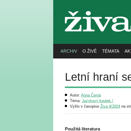
živa
ARCHIV
O ŽIVĚ
TÉMATA
AK
Letní hraní s
Autor:
Anna Černá
Téma:
Jazykový koutek /
Vyšlo v časopise
Živa 4/2024
na st
Použitá literatura