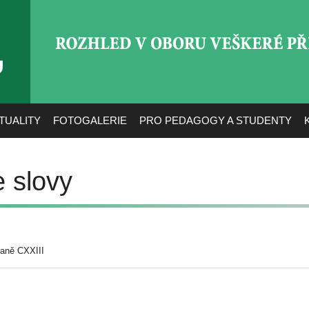
ROZHLED V OBORU VEŠ
TUALITY
FOTOGALERIE
PRO PEDAGOGY A STUDENTY
e slovy
raně CXXIII