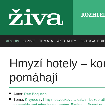
ROZHLE
živa
ARCHIV
O ŽIVĚ
TÉMATA
AKTUALITY
FOTOGALERI
Hmyzí hotely – kon
pomáhají
Autor:
Petr Bogusch
Téma:
K výuce /
,
Hmyz, pavoukovci a ostatní bezobratlí 
arachnids and other invertebrates
,
Ekologie, životní pros