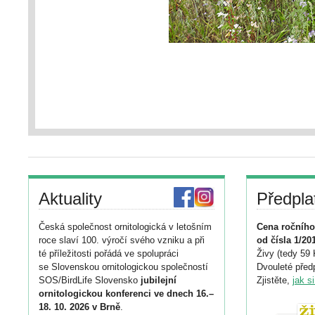
Aktuality
Předpla
Česká společnost ornitologická v letošním
Cena ročního
roce slaví 100. výročí svého vzniku a při
od čísla 1/20
té příležitosti pořádá ve spolupráci
Živy (tedy 59 
se Slovenskou ornitologickou společností
Dvouleté předp
SOS/BirdLife Slovensko
jubilejní
Zjistěte,
jak s
ornitologickou konferenci ve dnech 16.–
18. 10. 2026 v Brně
.