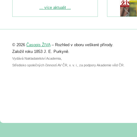
Podrobnější informace ke konferenci
... více aktualit ...
naleznete zde:
https://www.birdlife.cz/konference-2026/
Registrovat se můžete do 6. září.
Upozorňujeme, že termín pro odeslání
© 2026
Časopis ŽIVA
– Rozhled v oboru veškeré přírody.
abstraktu přihlášené přednášky nebo
posteru je už 30. června.
Založil roku 1853 J. E. Purkyně.
Vydává Nakladatelství Academia,
Středisko společných činností AV ČR, v. v. i., za podpory Akademie věd ČR.