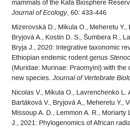
mammals of the Kafa Biosphere Reserve
Journal of Ecology
, 60: 433-446
Mizerovská D., Mikula O., Meheretu Y., 
Bryjová A., Kostin D. S., Šumbera R., L
Bryja J., 2020: Integrative taxonomic rev
Ethiopian endemic rodent genus
Steno
(Muridae: Murinae: Praomyini) with the 
new species.
Journal of Vertebrate Biol
Nicolas V., Mikula O., Lavrenchenko L.
Bartáková V., Bryjová A., Meheretu Y., 
Missoup A. D., Lemmon A. R., Moriarty
J., 2021: Phylogenomics of African radi