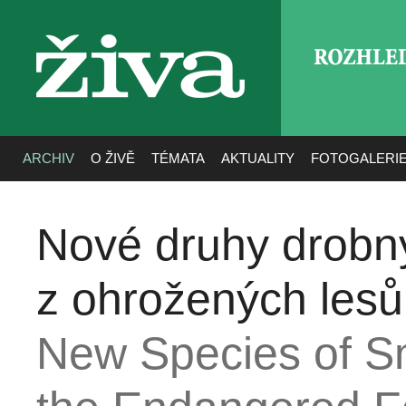
ROZHLE
živa
ARCHIV
O ŽIVĚ
TÉMATA
AKTUALITY
FOTOGALERI
Nové druhy drobn
z ohrožených lesů 
New Species of S