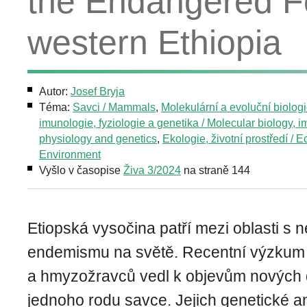
the Endangered Fo
western Ethiopia
Autor:
Josef Bryja
Téma:
Savci / Mammals
,
Molekulární a evoluční biologi
imunologie, fyziologie a genetika / Molecular biology, 
physiology and genetics
,
Ekologie, životní prostředí / E
Environment
Vyšlo v časopise
Živa 3/2024
na straně 144
Etiopská vysočina patří mezi oblasti s 
endemismu na světě. Recentní výzkum
a hmyzožravců vedl k objevům nových
jednoho rodu savce. Jejich genetické a