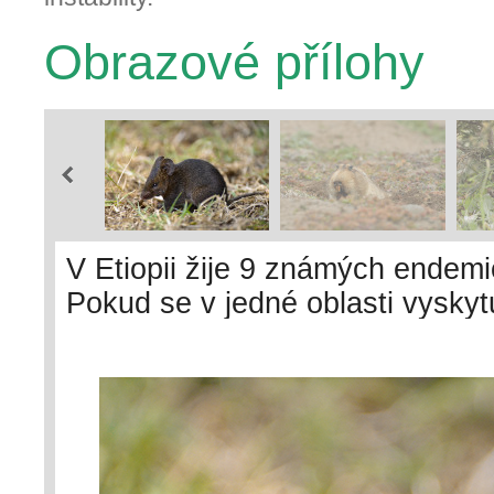
Obrazové přílohy
V Etiopii žije 9 známých endem
Pokud se v jedné oblasti vyskyt
přednost jiné nadmořské výšce a
brevicaudus, který obývá pouze
a Arsi ve výšce 3 000 až 3 800 