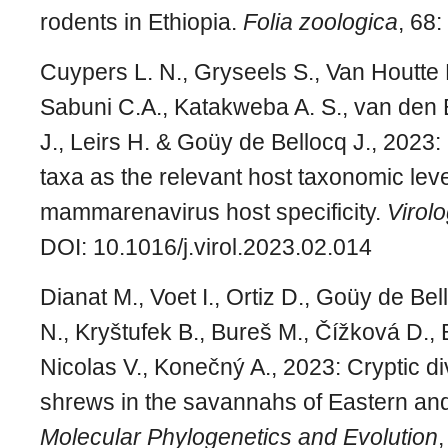
rodents in Ethiopia.
Folia zoologica
, 68:
Cuypers L. N., Gryseels S., Van Houtte N
Sabuni C.A., Katakweba A. S., van den B
J., Leirs H. & Goüy de Bellocq J., 2023:
taxa as the relevant host taxonomic leve
mammarenavirus host specificity.
Virol
DOI: 10.1016/j.virol.2023.02.014
Dianat M., Voet I., Ortiz D., Goüy de Bel
N., Kryštufek B., Bureš M., Čížková D., B
Nicolas V., Konečný A., 2023: Cryptic di
shrews in the savannahs of Eastern and
Molecular Phylogenetics and Evolution