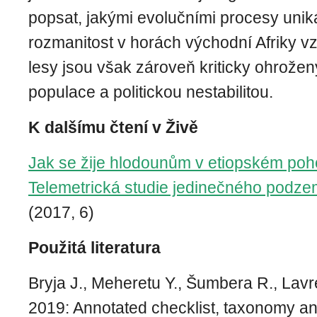
popsat, jakými evolučními procesy uniká
rozmanitost v horách východní Afriky vz
lesy jsou však zároveň kriticky ohrožen
populace a politickou nestabilitou.
K dalšímu čtení v Živě
Jak se žije hlodounům v etiopském poh
Telemetrická studie jedinečného podz
(2017, 6)
Použitá literatura
Bryja J., Meheretu Y., Šumbera R., Lavr
2019: Annotated checklist, taxonomy and