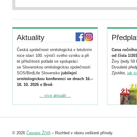
Aktuality
Předpla
Česká společnost ornitologická v letošním
Cena ročního
roce slaví 100. výročí svého vzniku a při
od čísla 1/20
té příležitosti pořádá ve spolupráci
Živy (tedy 59 
se Slovenskou ornitologickou společností
Dvouleté předp
SOS/BirdLife Slovensko
jubilejní
Zjistěte,
jak s
ornitologickou konferenci ve dnech 16.–
18. 10. 2026 v Brně
.
Podrobnější informace ke konferenci
... více aktualit ...
naleznete zde:
https://www.birdlife.cz/konference-2026/
Registrovat se můžete do 6. září.
Upozorňujeme, že termín pro odeslání
© 2026
Časopis ŽIVA
– Rozhled v oboru veškeré přírody.
abstraktu přihlášené přednášky nebo