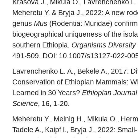
Krásová J., Mikula O., Lavrenchenko L.
Meheretu Y. & Bryja J., 2022: A new rod
genus
Mus
(Rodentia: Muridae) confirm
biogeographical uniqueness of the isola
southern Ethiopia.
Organisms Diversity 
491-509. DOI: 10.1007/s13127-022-00
Lavrenchenko L. A., Bekele A., 2017: Di
Conservation of Ethiopian Mammals: 
Learned in 30 Years?
Ethiopian Journal 
Science
, 16, 1-20.
Meheretu Y., Meinig H., Mikula O., Herm
Tadele A., Kaipf I., Bryja J., 2022: Sma