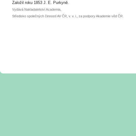
posteru je už 30. června.
Založil roku 1853 J. E. Purkyně.
Vydává Nakladatelství Academia,
Středisko společných činností AV ČR, v. v. i., za podpory Akademie věd ČR.