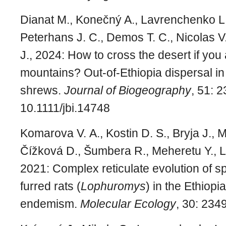
Dianat M., Konečný A., Lavrenchenko L.
Peterhans J. C., Demos T. C., Nicolas V.
J., 2024: How to cross the desert if yo
mountains? Out-of-Ethiopia dispersal i
shrews.
Journal of Biogeography
, 51: 
10.1111/jbi.14748
Komarova V. A., Kostin D. S., Bryja J., M
Čížková D., Šumbera R., Meheretu Y., L
2021: Complex reticulate evolution of s
furred rats (
Lophuromys
) in the Ethiopi
endemism.
Molecular Ecology
, 30: 234