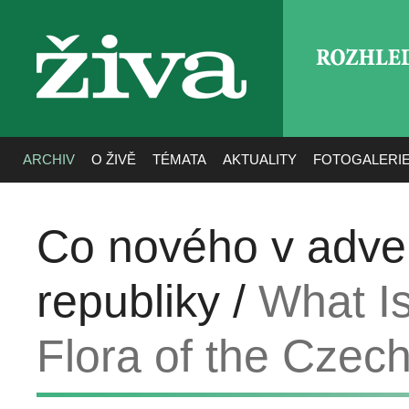
ROZHLE
živa
ARCHIV
O ŽIVĚ
TÉMATA
AKTUALITY
FOTOGALERI
Co nového v adven
republiky /
What Is
Flora of the Czec