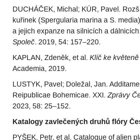
DUCHÁČEK, Michal; KÚR, Pavel. Rozší
kuřinek (Spergularia marina a S. media
a jejich expanze na silnicích a dálnicích
Společ
. 2019, 54: 157–220.
KAPLAN, Zdeněk, et al.
Klíč ke květeně
Academia, 2019.
LUSTYK, Pavel; Doležal, Jan. Additamen
Reipublicae Bohemicae. XXI.
Zprávy Če
2023, 58: 25–152.
Katalogy zavlečených druhů flóry Če
PYŠEK, Petr, et al. Catalogue of alien p