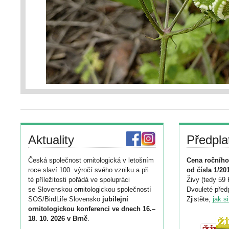
Aktuality
Předpla
Česká společnost ornitologická v letošním
Cena ročního
roce slaví 100. výročí svého vzniku a při
od čísla 1/20
té příležitosti pořádá ve spolupráci
Živy (tedy 59 
se Slovenskou ornitologickou společností
Dvouleté předp
SOS/BirdLife Slovensko
jubilejní
Zjistěte,
jak s
ornitologickou konferenci ve dnech 16.–
18. 10. 2026 v Brně
.