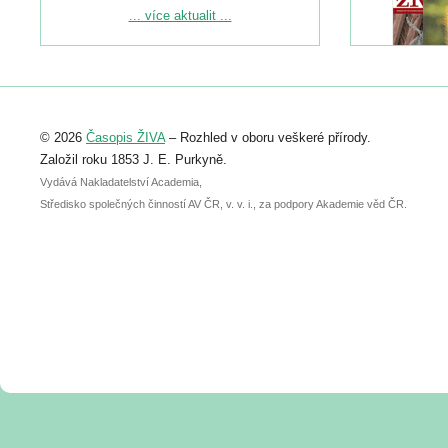
Podrobnější informace ke konferenci
... více aktualit ...
naleznete zde:
https://www.birdlife.cz/konference-2026/
Registrovat se můžete do 6. září.
Upozorňujeme, že termín pro odeslání
© 2026
Časopis ŽIVA
– Rozhled v oboru veškeré přírody.
abstraktu přihlášené přednášky nebo
posteru je už 30. června.
Založil roku 1853 J. E. Purkyně.
Vydává Nakladatelství Academia,
Středisko společných činností AV ČR, v. v. i., za podpory Akademie věd ČR.