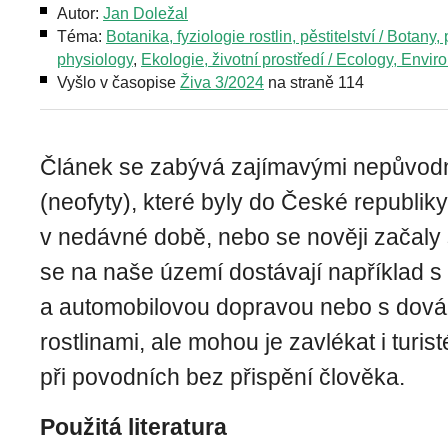
Autor:
Jan Doležal
Téma:
Botanika, fyziologie rostlin, pěstitelství / Botany, 
physiology
,
Ekologie, životní prostředí / Ecology, Envi
Vyšlo v časopise
Živa 3/2024
na straně 114
Článek se zabývá zajímavými nepůvodní
(neofyty), které byly do České republik
v nedávné době, nebo se nověji začaly š
se na naše území dostávají například s 
a automobilovou dopravou nebo s dov
rostlinami, ale mohou je zavlékat i turist
při povodních bez přispění člověka.
Použitá literatura