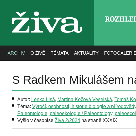
ROZHLE
živa
ARCHIV
O ŽIVĚ
TÉMATA
AKTUALITY
FOTOGALERI
S Radkem Mikulášem na
Autor:
Lenka Lisá
,
Martina Kočová Veselská
,
Tomáš Ko
Téma:
Výročí, osobnosti, historie biologie a přírodověd
Paleontologie, paleoekologie / Paleontology, paleoeco
Vyšlo v časopise
Živa 2/2024
na straně XXXIX