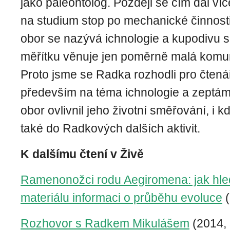
jako paleontolog. Později se čím dál víc
na studium stop po mechanické činnost
obor se nazývá ichnologie a kupodivu 
měřítku věnuje jen poměrně malá komun
Proto jsme se Radka rozhodli pro čtená
především na téma ichnologie a zeptáme
obor ovlivnil jeho životní směřování, i 
také do Radkových dalších aktivit.
K dalšímu čtení v Živě
Ramenonožci rodu Aegiromena: jak hled
materiálu informaci o průběhu evoluce
(
Rozhovor s Radkem Mikulášem
(2014, 