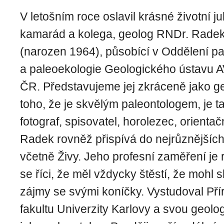
V letošním roce oslavil krásné životní j
kamarád a kolega, geolog RNDr. Radek
(narozen 1964), působící v Oddělení pa
a paleoekologie Geologického ústavu 
ČR. Představujeme jej zkráceně jako g
toho, že je skvělým paleontologem, je 
fotograf, spisovatel, horolezec, orientač
Radek rovněž přispívá do nejrůznějších 
včetně Živy. Jeho profesní zaměření je
se říci, že měl vždycky štěstí, že mohl s
zájmy se svými koníčky. Vystudoval Př
fakultu Univerzity Karlovy a svou geolo