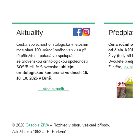
Aktuality
Předpla
Česká společnost ornitologická v letošním
Cena ročního
roce slaví 100. výročí svého vzniku a při
od čísla 1/20
té příležitosti pořádá ve spolupráci
Živy (tedy 59 
se Slovenskou ornitologickou společností
Dvouleté předp
SOS/BirdLife Slovensko
jubilejní
Zjistěte,
jak s
ornitologickou konferenci ve dnech 16.–
18. 10. 2026 v Brně
.
Podrobnější informace ke konferenci
... více aktualit ...
naleznete zde:
https://www.birdlife.cz/konference-2026/
Registrovat se můžete do 6. září.
Upozorňujeme, že termín pro odeslání
© 2026
Časopis ŽIVA
– Rozhled v oboru veškeré přírody.
abstraktu přihlášené přednášky nebo
posteru je už 30. června.
Založil roku 1853 J. E. Purkyně.