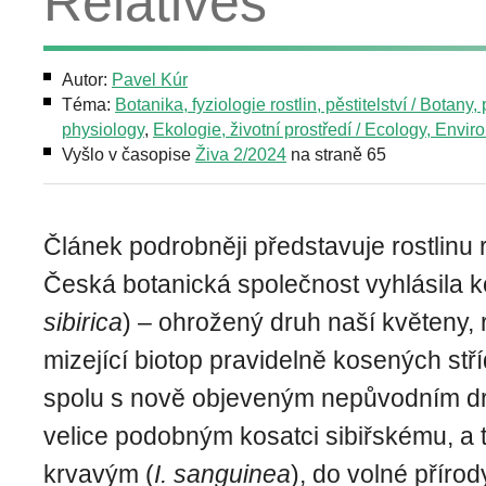
Relatives
Autor:
Pavel Kúr
Téma:
Botanika, fyziologie rostlin, pěstitelství / Botany, 
physiology
,
Ekologie, životní prostředí / Ecology, Envi
Vyšlo v časopise
Živa 2/2024
na straně 65
Článek podrobněji představuje rostlinu 
Česká botanická společnost vyhlásila ko
sibirica
) – ohrožený druh naší květeny, 
mizející biotop pravidelně kosených stř
spolu s nově objeveným nepůvodním d
velice podobným kosatci sibiřskému, a
krvavým (
I. sanguinea
), do volné přírod