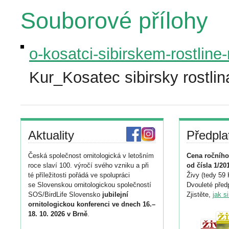
Souborové přílohy
o-kosatci-sibirskem-rostline
Kur_Kosatec sibirsky rostlin
Aktuality
Předpla
Česká společnost ornitologická v letošním
Cena ročního
roce slaví 100. výročí svého vzniku a při
od čísla 1/20
té příležitosti pořádá ve spolupráci
Živy (tedy 59 
se Slovenskou ornitologickou společností
Dvouleté předp
SOS/BirdLife Slovensko
jubilejní
Zjistěte,
jak s
ornitologickou konferenci ve dnech 16.–
18. 10. 2026 v Brně
.