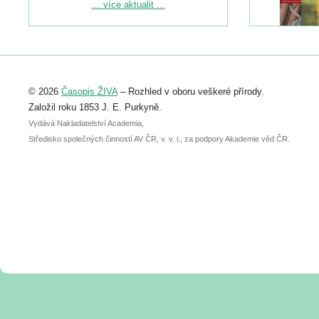
Podrobnější informace ke konferenci
... více aktualit ...
naleznete zde:
https://www.birdlife.cz/konference-2026/
Registrovat se můžete do 6. září.
Upozorňujeme, že termín pro odeslání
© 2026
Časopis ŽIVA
– Rozhled v oboru veškeré přírody.
abstraktu přihlášené přednášky nebo
posteru je už 30. června.
Založil roku 1853 J. E. Purkyně.
Vydává Nakladatelství Academia,
Středisko společných činností AV ČR, v. v. i., za podpory Akademie věd ČR.