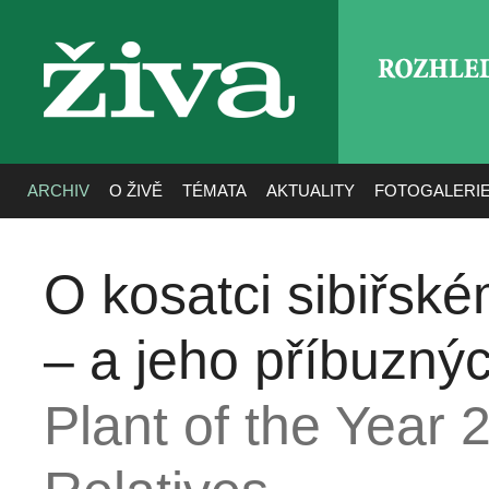
ROZHLE
živa
ARCHIV
O ŽIVĚ
TÉMATA
AKTUALITY
FOTOGALERI
O kosatci sibiřské
– a jeho příbuzný
Plant of the Year 