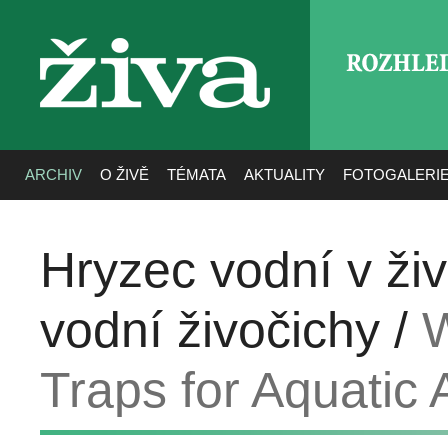
ROZHLE
živa
ARCHIV
O ŽIVĚ
TÉMATA
AKTUALITY
FOTOGALERI
Hryzec vodní v ži
vodní živočichy /
W
Traps for Aquatic