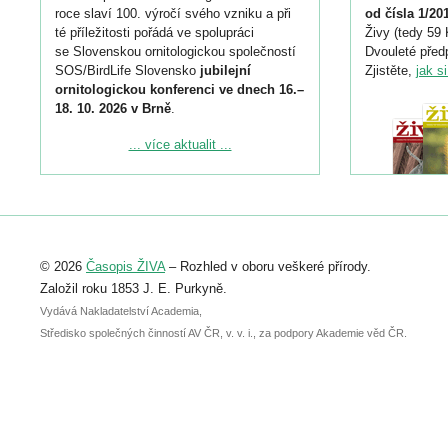
roce slaví 100. výročí svého vzniku a při
od čísla 1/20
té příležitosti pořádá ve spolupráci
Živy (tedy 59 
se Slovenskou ornitologickou společností
Dvouleté předp
SOS/BirdLife Slovensko
jubilejní
Zjistěte,
jak s
ornitologickou konferenci ve dnech 16.–
18. 10. 2026 v Brně
.
Podrobnější informace ke konferenci
... více aktualit ...
naleznete zde:
https://www.birdlife.cz/konference-2026/
Registrovat se můžete do 6. září.
Upozorňujeme, že termín pro odeslání
© 2026
Časopis ŽIVA
– Rozhled v oboru veškeré přírody.
abstraktu přihlášené přednášky nebo
posteru je už 30. června.
Založil roku 1853 J. E. Purkyně.
Vydává Nakladatelství Academia,
Středisko společných činností AV ČR, v. v. i., za podpory Akademie věd ČR.