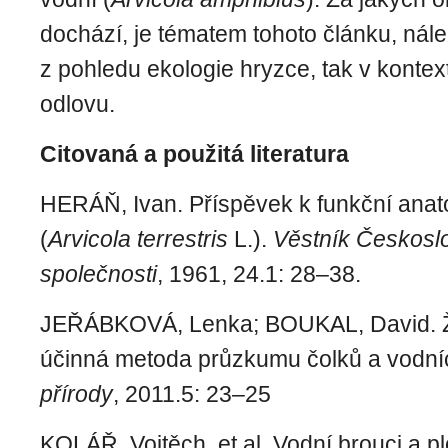
dochází, je tématem tohoto článku, nál
z pohledu ekologie hryzce, tak v konte
odlovu.
Citovaná a použitá literatura
HERÁŇ, Ivan. Příspěvek k funkční anat
(
Arvicola terrestris
L.).
Věstník Českosl
společnosti
, 1961, 24.1: 28–38.
JEŘÁBKOVÁ, Lenka; BOUKAL, David.
účinná metoda průzkumu čolků a vodní
přírody
, 2011.5: 23–25
KOLÁŘ, Vojtěch, et al. Vodní brouci a p