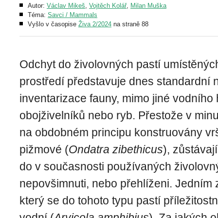
Autor:
Václav Mikeš
,
Vojtěch Kolář
,
Milan Muška
Téma:
Savci / Mammals
Vyšlo v časopise
Živa 2/2024
na straně 88
Odchyt do živolovných pastí umístěnýc
prostředí představuje dnes standardní 
inventarizace fauny, mimo jiné vodního
obojživelníků nebo ryb. Přestože v minul
na obdobném principu konstruovány vrš
pižmové (
Ondatra zibethicus
), zůstávaj
do v současnosti používaných živolovn
nepovšimnuti, nebo přehlíženi. Jedním 
který se do tohoto typu pastí příležitostn
vodní (
Arvicola amphibius
). Za jakých o