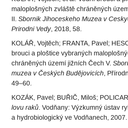
maloplošných zvláště chráněných územ
II.
Sbornik Jihoceskeho Muzea v Cesky
Prirodni Vedy
, 2018, 58.
KOLÁŘ, Vojtěch; FRANTA, Pavel; HESO
brouci a ploštice vybraných maloplošný
chráněných území jižních Čech V.
Sbor
muzea v Českých Budějovicích
, Přírod
49–60.
KOZÁK, Pavel; BUŘIČ, Miloš; POLICA
lovu raků
. Vodňany: Výzkumný ústav r
a hydrobiologický ve Vodňanech, 2007.