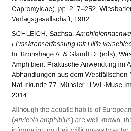
Capromyidae), pp. 217–252, Wiesbade
Verlagsgesellschaft, 1982.
SCHLEICH, Sachsa.
Amphibiennachwei
Flusskrebserfassung mit Hilfe verschi
In: Kronshage A. & Glandt D. (eds), Was
Amphibien: Praktische Anwendung im Ar
Abhandlungen aus dem Westfälischen 
Naturkunde 77. Münster : LWL-Museum 
2014
Although the aquatic habits of Europea
(
Arvicola amphibius
) are well known, ther
information on their willingness to ente