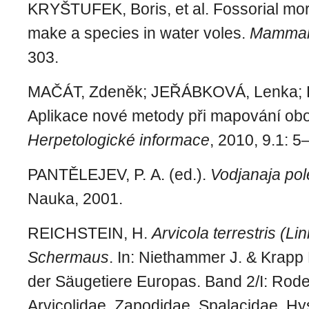
KRYŠTUFEK, Boris, et al. Fossorial mo
make a species in water voles.
Mammal
303.
MAČÁT, Zdeněk; JEŘÁBKOVÁ, Lenka; R
Aplikace nové metody při mapování oboj
Herpetologické informace
, 2010, 9.1: 5
PANTĚLEJEV, P. A. (ed.).
Vodjanaja po
Nauka, 2001.
REICHSTEIN, H.
Arvicola terrestris (L
Schermaus
. In: Niethammer J. & Krapp
der Säugetiere Europas. Band 2/I: Rodent
Arvicolidae, Zapodidae, Spalacidae, Hys