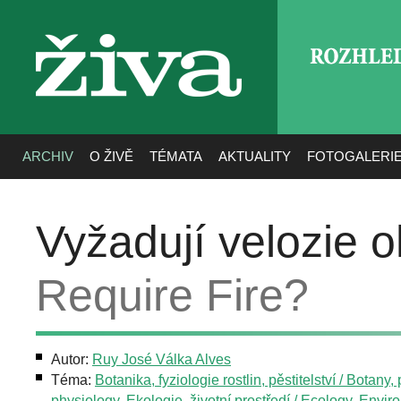
ROZHLE
živa
ARCHIV
O ŽIVĚ
TÉMATA
AKTUALITY
FOTOGALERI
Vyžadují velozie 
Require Fire?
Autor:
Ruy José Válka Alves
Téma:
Botanika, fyziologie rostlin, pěstitelství / Botany, 
physiology
,
Ekologie, životní prostředí / Ecology, Envi