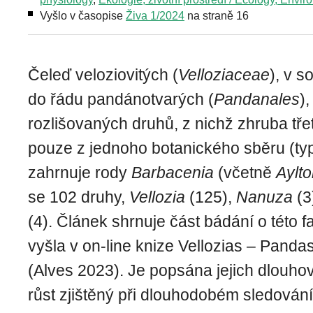
Vyšlo v časopise
Živa 1/2024
na straně 16
Čeleď veloziovitých (
Velloziaceae
), v 
do řádu pandánotvarých (
Pandanales
)
rozlišovaných druhů, z nichž zhruba tře
pouze z jednoho botanického sběru (ty
zahrnuje rody
Barbacenia
(včetně
Aylto
se 102 druhy,
Vellozia
(125),
Nanuza
(3
(4). Článek shrnuje část bádání o této fa
vyšla v on-line knize Vellozias – Pandas
(Alves 2023). Je popsána jejich dlouho
růst zjištěný při dlouhodobém sledování