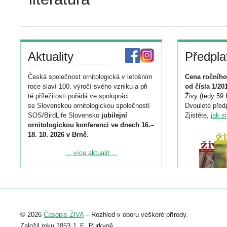
Aktuality
Předpla
Česká společnost ornitologická v letošním
Cena ročního
roce slaví 100. výročí svého vzniku a při
od čísla 1/20
té příležitosti pořádá ve spolupráci
Živy (tedy 59 
se Slovenskou ornitologickou společností
Dvouleté předp
SOS/BirdLife Slovensko
jubilejní
Zjistěte,
jak s
ornitologickou konferenci ve dnech 16.–
18. 10. 2026 v Brně
.
Podrobnější informace ke konferenci
... více aktualit ...
naleznete zde:
https://www.birdlife.cz/konference-2026/
Registrovat se můžete do 6. září.
Upozorňujeme, že termín pro odeslání
© 2026
Časopis ŽIVA
– Rozhled v oboru veškeré přírody.
abstraktu přihlášené přednášky nebo
posteru je už 30. června.
Založil roku 1853 J. E. Purkyně.