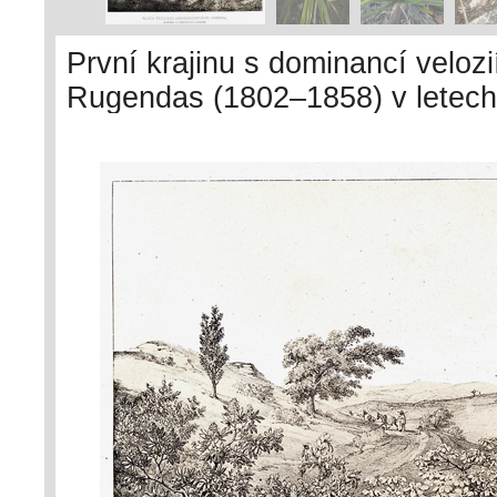
První krajinu s dominancí velozi
Rugendas (1802–1858) v letech 1
arborescentibus consita: In Mor
Publikoval ji Ignatz Urban až v 
již pouze vzácně, např. v brazi
vyobrazená krajina součástí. Fo