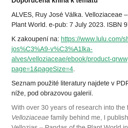
Doporučená kniha k tématu
ALVES, Ruy José Válka.
Velloziaceae –
Plant World
.
e-pub: 7 July 2023. ISBN 
K zakoupení na:
https://www.lulu.com/s
jos%C3%A9-v%C3%A1lka-
alves/velloziaceae/ebook/product-qrww
page=1&pageSize=4
.
Seznam použité literatury najdete v PD
níže, pod obrazovou galerií.
With over 30 years of research into the 
Velloziaceae
family behind me, I publis
Vellozias – Pandas of the Plant World in