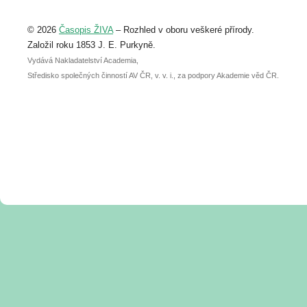
Upozorňujeme, že termín pro odeslání
© 2026
Časopis ŽIVA
– Rozhled v oboru veškeré přírody.
abstraktu přihlášené přednášky nebo
posteru je už 30. června.
Založil roku 1853 J. E. Purkyně.
Vydává Nakladatelství Academia,
Středisko společných činností AV ČR, v. v. i., za podpory Akademie věd ČR.