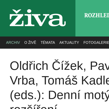
ROZHLE
živa
ARCHIV
O ŽIVĚ
TÉMATA
AKTUALITY
FOTOGALERI
Oldřich Čížek, Pa
Vrba, Tomáš Kadl
(eds.): Denní motý