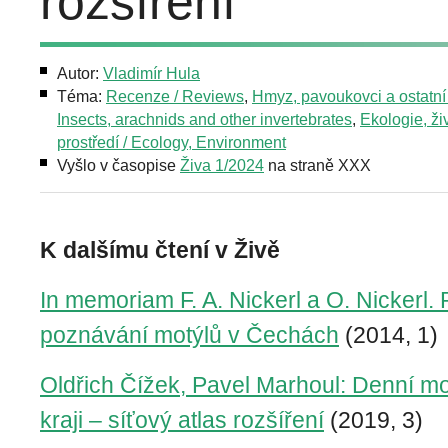
rozšíření
Autor:
Vladimír Hula
Téma:
Recenze / Reviews
,
Hmyz, pavoukovci a ostatní 
Insects, arachnids and other invertebrates
,
Ekologie, ži
prostředí / Ecology, Environment
Vyšlo v časopise
Živa 1/2024
na straně XXX
K dalšímu čtení v Živě
In memoriam F. A. Nickerl a O. Nickerl. 
poznávání motýlů v Čechách
(2014, 1)
Oldřich Čížek, Pavel Marhoul: Denní mo
kraji – síťový atlas rozšíření
(2019, 3)