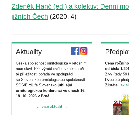
Zdeněk Hanč (ed.) a kolektiv: Denní mot
jižních Čech
(2020, 4)
Aktuality
Předpla
Česká společnost ornitologická v letošním
Cena ročního
roce slaví 100. výročí svého vzniku a při
od čísla 1/20
té příležitosti pořádá ve spolupráci
Živy (tedy 59 
se Slovenskou ornitologickou společností
Dvouleté předp
SOS/BirdLife Slovensko
jubilejní
Zjistěte,
jak s
ornitologickou konferenci ve dnech 16.–
18. 10. 2026 v Brně
.
Podrobnější informace ke konferenci
... více aktualit ...
naleznete zde:
https://www.birdlife.cz/konference-2026/
Registrovat se můžete do 6. září.