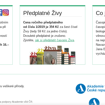
Předplatné Živy
Co 
tošním
Cena ročního předplatného
Časopi
a při
od čísla 1/2019 je 354 Kč
za šest čísel
časopi
Živy (tedy 59 Kč za jedno číslo).
biolog
ností
Dvouleté předplatné je zrušeno.
věnova
Zjistěte,
jak si předplatit časopis Živa
.
na nej
h 16.–
Navazu
Jana E
vycház
i
026/
ní
u veškeré přírody.
o
, za podpory Akademie věd ČR.