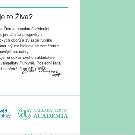
je to Živa?
s Živa je populárně vědecký
s přinášející příspěvky z
ických oborů a zvláštní rubriku
nou výuce biologie se zaměřením
novější poznatky.
je na odkaz svého zakladatele
vangelisty Purkyně. Poslední řada
í nepřetržitě od roku 1953.