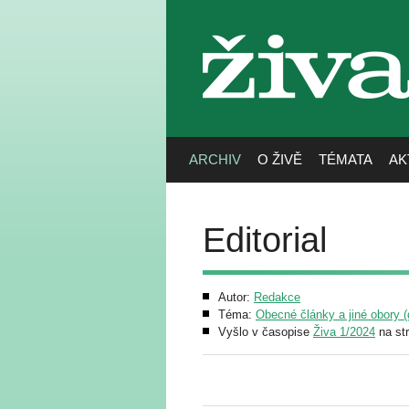
živa
ARCHIV
O ŽIVĚ
TÉMATA
AK
Editorial
Autor:
Redakce
Téma:
Obecné články a jiné obory (g
Vyšlo v časopise
Živa 1/2024
na str