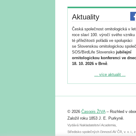
Aktuality
Česká společnost ornitologická v le
roce slaví 100. výročí svého vzniku 
té příležitosti pořádá ve spolupráci
se Slovenskou ornitologickou společ
SOS/BirdLife Slovensko
jubilejní
ornitologickou konferenci ve dnec
18. 10. 2026 v Brně
.
Podrobnější informace ke konferenc
... více aktualit ...
naleznete zde:
https://www.birdlife.cz/konference-2
Registrovat se můžete do 6. září.
Upozorňujeme, že termín pro odeslá
© 2026
Časopis ŽIVA
– Rozhled v obor
abstraktu přihlášené přednášky neb
posteru je už 30. června.
Založil roku 1853 J. E. Purkyně.
Vydává Nakladatelství Academia,
Středisko společných činností AV ČR, v. v. i.