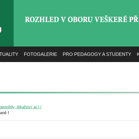
ROZHLED V OBORU VEŠ
TUALITY
FOTOGALERIE
PRO PEDAGOGY A STUDENTY
eovědy, lékařství aj.) /
aně I