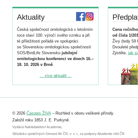
Aktuality
Předpla
Česká společnost ornitologická v letošním
Cena ročního
roce slaví 100. výročí svého vzniku a při
od čísla 1/20
té příležitosti pořádá ve spolupráci
Živy (tedy 59 
se Slovenskou ornitologickou společností
Dvouleté předp
SOS/BirdLife Slovensko
jubilejní
Zjistěte,
jak s
ornitologickou konferenci ve dnech 16.–
18. 10. 2026 v Brně
.
Podrobnější informace ke konferenci
... více aktualit ...
naleznete zde:
https://www.birdlife.cz/konference-2026/
Registrovat se můžete do 6. září.
Upozorňujeme, že termín pro odeslání
© 2026
Časopis ŽIVA
– Rozhled v oboru veškeré přírody.
abstraktu přihlášené přednášky nebo
posteru je už 30. června.
Založil roku 1853 J. E. Purkyně.
Vydává Nakladatelství Academia,
Středisko společných činností AV ČR, v. v. i., za podpory Akademie věd ČR.