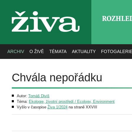
ROZHLE
živa
ARCHIV
O ŽIVĚ
TÉMATA
AKTUALITY
FOTOGALERI
Chvála nepořádku
Autor:
Tomáš Diviš
Téma:
Ekologie, životní prostředí / Ecology, Environment
Vyšlo v časopise
Živa 1/2024
na straně XXVIII