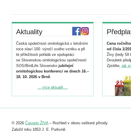
Aktuality
Předpla
Česká společnost ornitologická v letošním
Cena ročního
roce slaví 100. výročí svého vzniku a při
od čísla 1/20
té příležitosti pořádá ve spolupráci
Živy (tedy 59 
se Slovenskou ornitologickou společností
Dvouleté předp
SOS/BirdLife Slovensko
jubilejní
Zjistěte,
jak s
ornitologickou konferenci ve dnech 16.–
18. 10. 2026 v Brně
.
Podrobnější informace ke konferenci
... více aktualit ...
naleznete zde:
https://www.birdlife.cz/konference-2026/
Registrovat se můžete do 6. září.
Upozorňujeme, že termín pro odeslání
© 2026
Časopis ŽIVA
– Rozhled v oboru veškeré přírody.
abstraktu přihlášené přednášky nebo
posteru je už 30. června.
Založil roku 1853 J. E. Purkyně.