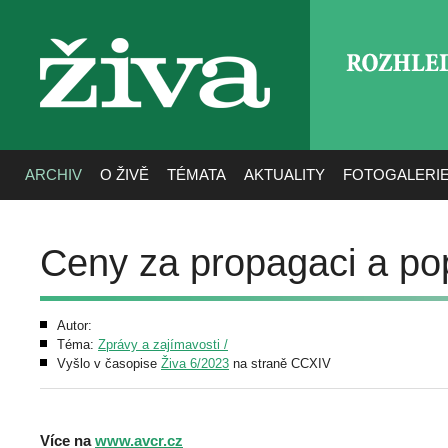
ROZHLE
živa
ARCHIV
O ŽIVĚ
TÉMATA
AKTUALITY
FOTOGALERI
Ceny za propagaci a pop
Autor:
Téma:
Zprávy a zajímavosti /
Vyšlo v časopise
Živa 6/2023
na straně CCXIV
Více na
www.avcr.cz