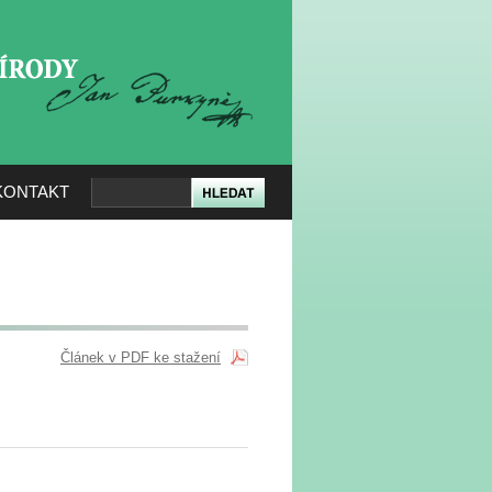
KERÉ PŘÍRODY
KONTAKT
Článek v PDF ke stažení