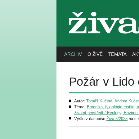
živa
ARCHIV
O ŽIVĚ
TÉMATA
AK
Požár v Lido 
Autor:
Tomáš Kučera
,
Andrea Kuče
Téma:
Botanika, fyziologie rostlin, 
životní prostředí / Ecology, Enviro
Vyšlo v časopise
Živa 5/2023
na st