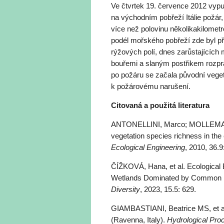
Ve čtvrtek 19. července 2012 vypu
na východním pobřeží Itálie požár
více než polovinu několikakilomet
podél mořského pobřeží zde byl p
rýžových polí, dnes zarůstajících
bouřemi a slaným postřikem rozp
po požáru se začala původní vege
k požárovému narušení.
Citovaná a použitá literatura
ANTONELLINI, Marco; MOLLEMA, Pa
vegetation species richness in the 
Ecological Engineering
, 2010, 36.9
ČÍŽKOVÁ, Hana, et al. Ecologica
Wetlands Dominated by Common Re
Diversity
, 2023, 15.5: 629.
GIAMBASTIANI, Beatrice MS, et al. 
(Ravenna, Italy).
Hydrological Pro