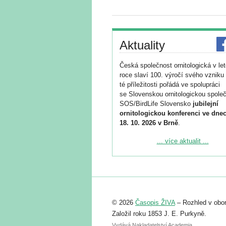
Aktuality
Česká společnost ornitologická v le
roce slaví 100. výročí svého vzniku 
té příležitosti pořádá ve spolupráci
se Slovenskou ornitologickou společ
SOS/BirdLife Slovensko
jubilejní
ornitologickou konferenci ve dnec
18. 10. 2026 v Brně
.
Podrobnější informace ke konferenc
... více aktualit ...
naleznete zde:
https://www.birdlife.cz/konference-2
Registrovat se můžete do 6. září.
Upozorňujeme, že termín pro odeslá
© 2026
Časopis ŽIVA
– Rozhled v obor
abstraktu přihlášené přednášky neb
posteru je už 30. června.
Založil roku 1853 J. E. Purkyně.
Vydává Nakladatelství Academia,