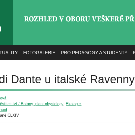
ROZHLED V OBORU VEŠ
TUALITY
FOTOGALERIE
PRO PEDAGOGY A STUDENTY
di Dante u italské Ravenny
rová
pěstitelství / Botany, plant physiology
,
Ekologie,
nment
raně CLXIV