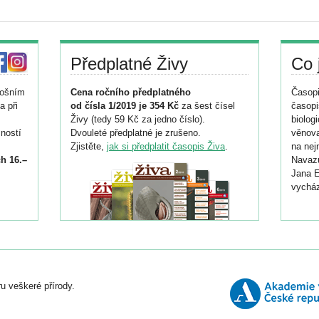
Předplatné Živy
Co 
tošním
Cena ročního předplatného
Časopi
a při
od čísla 1/2019 je 354 Kč
za šest čísel
časopi
Živy (tedy 59 Kč za jedno číslo).
biolog
ností
Dvouleté předplatné je zrušeno.
věnova
Zjistěte,
jak si předplatit časopis Živa
.
na nej
h 16.–
Navazu
Jana E
vycház
i
026/
ní
u veškeré přírody.
o