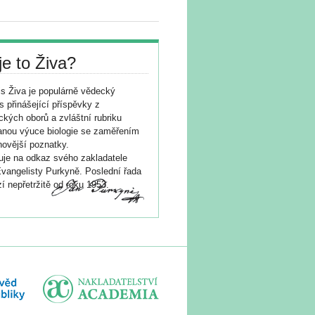
je to Živa?
s Živa je populárně vědecký
s přinášející příspěvky z
ických oborů a zvláštní rubriku
nou výuce biologie se zaměřením
novější poznatky.
je na odkaz svého zakladatele
vangelisty Purkyně. Poslední řada
í nepřetržitě od roku 1953.