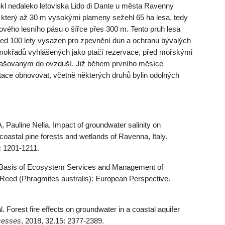
kl nedaleko letoviska Lido di Dante u města Ravenny
, který až 30 m vysokými plameny sežehl 65 ha lesa, tedy
rového lesního pásu o šířce přes 300 m. Tento pruh lesa
řed 100 lety vysazen pro zpevnění dun a ochranu bývalých
 mokřadů vyhlášených jako ptačí rezervace, před mořskými
rašovaným do ovzduší. Již během prvního měsíce
tace obnovovat, včetně některých druhů bylin odolných
uline Nella. Impact of groundwater salinity on
coastal pine forests and wetlands of Ravenna, Italy.
: 1201-1211.
l Basis of Ecosystem Services and Management of
ed (Phragmites australis): European Perspective.
Forest fire effects on groundwater in a coastal aquifer
cesses
, 2018, 32.15: 2377-2389.