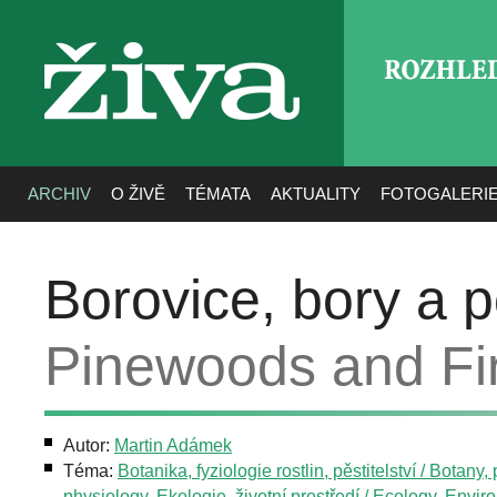
ROZHLE
živa
ARCHIV
O ŽIVĚ
TÉMATA
AKTUALITY
FOTOGALERI
Borovice, bory a 
Pinewoods and Fi
Autor:
Martin Adámek
Téma:
Botanika, fyziologie rostlin, pěstitelství / Botany, 
physiology
,
Ekologie, životní prostředí / Ecology, Envi