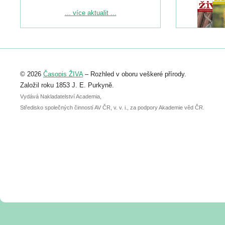
Podrobnější informace ke konferenci
... více aktualit ...
naleznete zde:
https://www.birdlife.cz/konference-2026/
Registrovat se můžete do 6. září.
Upozorňujeme, že termín pro odeslání
© 2026
Časopis ŽIVA
– Rozhled v oboru veškeré přírody.
abstraktu přihlášené přednášky nebo
posteru je už 30. června.
Založil roku 1853 J. E. Purkyně.
Vydává Nakladatelství Academia,
Středisko společných činností AV ČR, v. v. i., za podpory Akademie věd ČR.