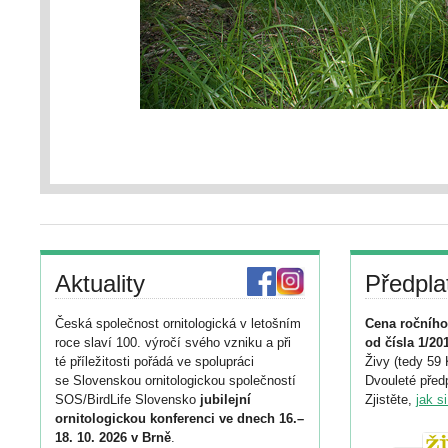
Aktuality
Předpla
Česká společnost ornitologická v letošním
Cena ročního
roce slaví 100. výročí svého vzniku a při
od čísla 1/20
té příležitosti pořádá ve spolupráci
Živy (tedy 59 
se Slovenskou ornitologickou společností
Dvouleté předp
SOS/BirdLife Slovensko
jubilejní
Zjistěte,
jak s
ornitologickou konferenci ve dnech 16.–
18. 10. 2026 v Brně
.