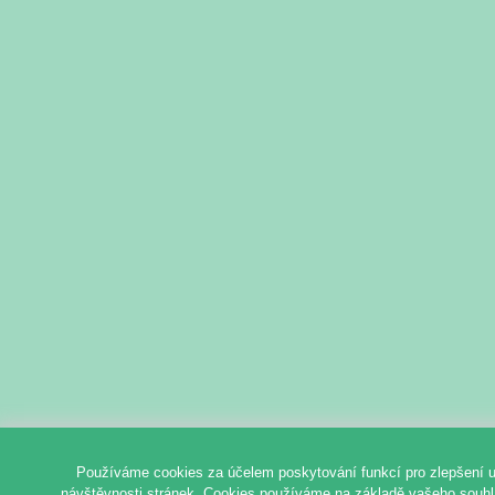
Používáme cookies za účelem poskytování funkcí pro zlepšení u
návštěvnosti stránek. Cookies používáme na základě vašeho souhlas