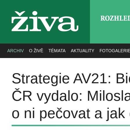
ROZHLE
živa
ARCHIV
O ŽIVĚ
TÉMATA
AKTUALITY
FOTOGALERI
Strategie AV21: B
ČR vydalo: Milosl
o ni pečovat a jak