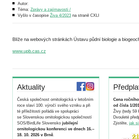
Autor:
Téma:
Zprávy a zajímavosti /
Vyšlo v časopise
Živa 4/2023
na straně CXLI
Blíže na webových stránkách Ústavu půdní biologie a bioge
www.upb.cas.cz
Aktuality
Předpla
Česká společnost ornitologická v letošním
Cena ročního
roce slaví 100. výročí svého vzniku a při
od čísla 1/20
té příležitosti pořádá ve spolupráci
Živy (tedy 59 
se Slovenskou ornitologickou společností
Dvouleté předp
SOS/BirdLife Slovensko
jubilejní
Zjistěte,
jak s
ornitologickou konferenci ve dnech 16.–
18. 10. 2026 v Brně
.