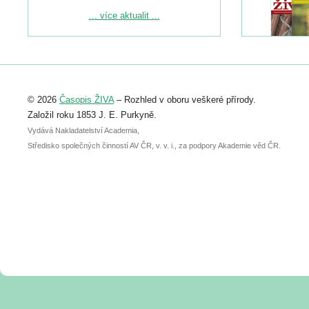
Podrobnější informace ke konferenci
... více aktualit ...
naleznete zde:
https://www.birdlife.cz/konference-2026/
Registrovat se můžete do 6. září.
Upozorňujeme, že termín pro odeslání
© 2026
Časopis ŽIVA
– Rozhled v oboru veškeré přírody.
abstraktu přihlášené přednášky nebo
posteru je už 30. června.
Založil roku 1853 J. E. Purkyně.
Vydává Nakladatelství Academia,
Středisko společných činností AV ČR, v. v. i., za podpory Akademie věd ČR.