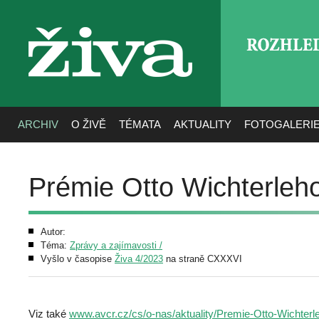
ROZHLE
živa
ARCHIV
O ŽIVĚ
TÉMATA
AKTUALITY
FOTOGALERI
Prémie Otto Wichterleh
Autor:
Téma:
Zprávy a zajímavosti /
Vyšlo v časopise
Živa 4/2023
na straně CXXXVI
Viz také
www.avcr.cz/cs/o-nas/aktuality/Premie-Otto-Wichterl