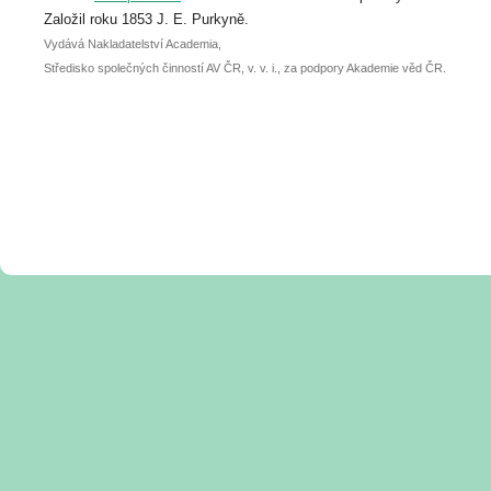
posteru je už 30. června.
Založil roku 1853 J. E. Purkyně.
Vydává Nakladatelství Academia,
Středisko společných činností AV ČR, v. v. i., za podpory Akademie věd ČR.