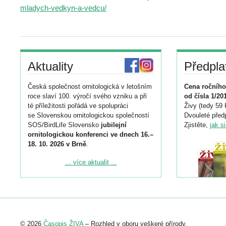
mladych-vedkyn-a-vedcu/
Aktuality
Předpla
Česká společnost ornitologická v letošním
Cena ročního
roce slaví 100. výročí svého vzniku a při
od čísla 1/20
té příležitosti pořádá ve spolupráci
Živy (tedy 59 
se Slovenskou ornitologickou společností
Dvouleté předp
SOS/BirdLife Slovensko
jubilejní
Zjistěte,
jak s
ornitologickou konferenci ve dnech 16.–
18. 10. 2026 v Brně
.
Podrobnější informace ke konferenci
... více aktualit ...
naleznete zde:
https://www.birdlife.cz/konference-2026/
Registrovat se můžete do 6. září.
Upozorňujeme, že termín pro odeslání
© 2026
Časopis ŽIVA
– Rozhled v oboru veškeré přírody.
abstraktu přihlášené přednášky nebo