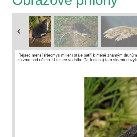
Obrazové přílohy
Rejsec menší (Neomys milleri) stále patří k méně známým druhům
skvrna nad očima. U rejsce vodního (N. fodiens) tato skvrna obvyk