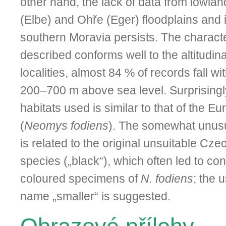
other hand, the lack of data from lowlan
(Elbe) and Ohře (Eger) floodplains and 
southern Moravia persists. The charact
described conforms well to the altitudinal
localities, almost 84 % of records fall wi
200–700 m above sea level. Surprisingly
habitats used is similar to that of the 
(
Neomys fodiens
). The somewhat unusual
is related to the original unsuitable Cz
species („black“), which often led to con
coloured specimens of
N. fodiens
; the 
name „smaller“ is suggested.