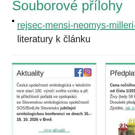
Souborové přílohy
rejsec-mensi-neomys-milleri-
literatury k článku
Aktuality
Předpla
Česká společnost ornitologická v letošním
Cena ročního
roce slaví 100. výročí svého vzniku a při
od čísla 1/20
té příležitosti pořádá ve spolupráci
Živy (tedy 59 
se Slovenskou ornitologickou společností
Dvouleté předp
SOS/BirdLife Slovensko
jubilejní
Zjistěte,
jak s
ornitologickou konferenci ve dnech 16.–
18. 10. 2026 v Brně
.
Podrobnější informace ke konferenci
... více aktualit ...