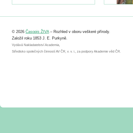
naleznete zde:
https://www.birdlife.cz/konference-2026/
Registrovat se můžete do 6. září.
Upozorňujeme, že termín pro odeslání
© 2026
Časopis ŽIVA
– Rozhled v oboru veškeré přírody.
abstraktu přihlášené přednášky nebo
posteru je už 30. června.
Založil roku 1853 J. E. Purkyně.
Vydává Nakladatelství Academia,
Středisko společných činností AV ČR, v. v. i., za podpory Akademie věd ČR.