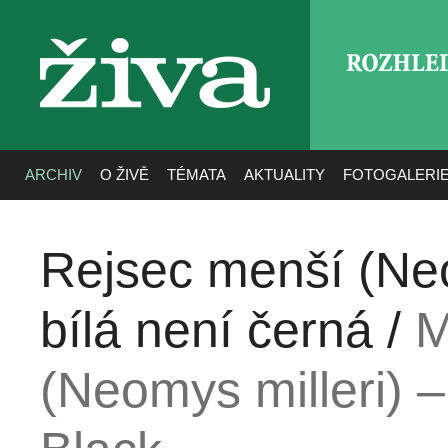
ROZHLE
živa
ARCHIV
O ŽIVĚ
TÉMATA
AKTUALITY
FOTOGALERI
Rejsec menší (Neo
bílá není černá /
M
(Neomys milleri) 