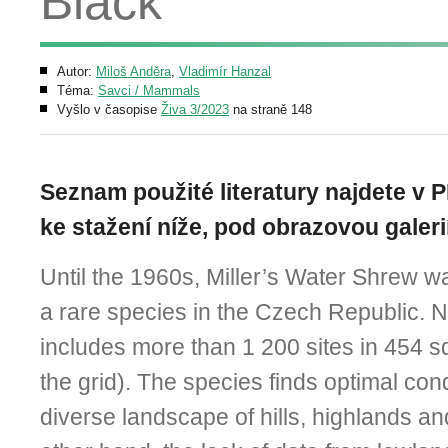
Black
Autor:
Miloš Anděra
,
Vladimír Hanzal
Téma:
Savci / Mammals
Vyšlo v časopise
Živa 3/2023
na straně 148
Seznam použité literatury najdete v 
ke stažení níže, pod obrazovou galerií
Until the 1960s, Miller’s Water Shrew 
a rare species in the Czech Re­public.
includes more than 1 200 sites in 454 sq
the grid). The species finds optimal cond
diverse landscape of hills, highlands and