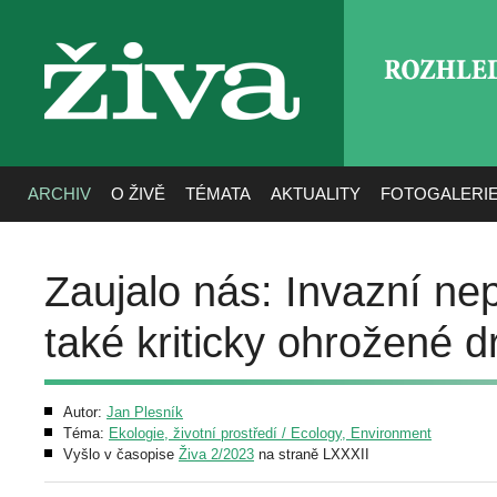
ROZHLE
živa
ARCHIV
O ŽIVĚ
TÉMATA
AKTUALITY
FOTOGALERI
Zaujalo nás: Invazní ne
také kriticky ohrožené d
Autor:
Jan Plesník
Téma:
Ekologie, životní prostředí / Ecology, Environment
Vyšlo v časopise
Živa 2/2023
na straně LXXXII