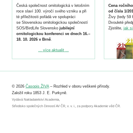
Česká společnost ornitologická v letošním
Cena ročního
roce slaví 100. výročí svého vzniku a při
od čísla 1/20
té příležitosti pořádá ve spolupráci
Živy (tedy 59 
se Slovenskou ornitologickou společností
Dvouleté předp
SOS/BirdLife Slovensko
jubilejní
Zjistěte,
jak s
ornitologickou konferenci ve dnech 16.–
18. 10. 2026 v Brně
.
Podrobnější informace ke konferenci
... více aktualit ...
naleznete zde:
https://www.birdlife.cz/konference-2026/
Registrovat se můžete do 6. září.
Upozorňujeme, že termín pro odeslání
© 2026
Časopis ŽIVA
– Rozhled v oboru veškeré přírody.
abstraktu přihlášené přednášky nebo
posteru je už 30. června.
Založil roku 1853 J. E. Purkyně.
Vydává Nakladatelství Academia,
Středisko společných činností AV ČR, v. v. i., za podpory Akademie věd ČR.