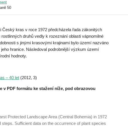
nment
raně 50
ti Český kras v roce 1972 předcházela řada zákonitých
 rostlinných druhů vedly k rozeznání oblasti vápnomilné
podobnosti s jinými krasovými krajinami bylo území nazváno
jeho hranice. Následoval podrobnější výzkum území
írodní hodnoty.
as – 40 let
(2012, 3)
te v PDF formátu ke stažení níže, pod obrazovou
arst Protected Landscape Area (Central Bohemia) in 1972
 steps. Sufficient data on the occurrence of plant species