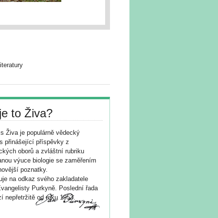
teratury
je to Živa?
s Živa je populárně vědecký
s přinášející příspěvky z
ických oborů a zvláštní rubriku
nou výuce biologie se zaměřením
novější poznatky.
je na odkaz svého zakladatele
vangelisty Purkyně. Poslední řada
í nepřetržitě od roku 1953.