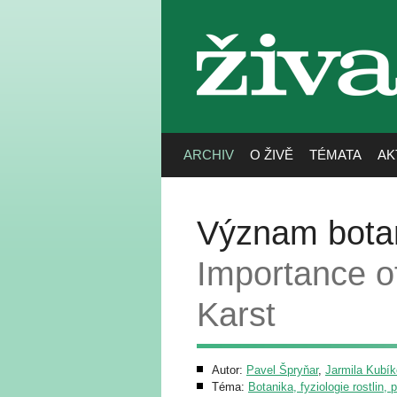
živa
ARCHIV
O ŽIVĚ
TÉMATA
AK
Význam botan
Importance o
Karst
Autor:
Pavel Špryňar
,
Jarmila Kubí
Téma:
Botanika, fyziologie rostlin, 