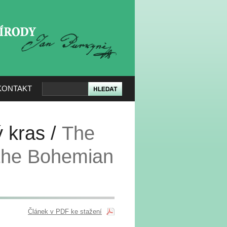
KERÉ PŘÍRODY
KONTAKT
 kras /
The
 the Bohemian
Článek v PDF ke stažení