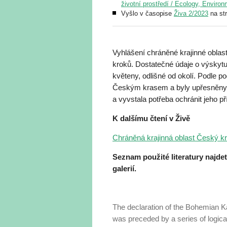
životní prostředí / Ecology, Enviro
Vyšlo v časopise
Živa 2/2023
na st
Vyhlášení chráněné krajinné oblas
kroků. Dostatečné údaje o výskytu
květeny, odlišné od okolí. Podle 
Českým krasem a byly upřesněny 
a vyvstala potřeba ochránit jeho př
K dalšímu čtení v Živě
Chráněná krajinná oblast Český kr
Seznam použité literatury najde
galerií.
The declaration of the Bohemian K
was preceded by a series of logical