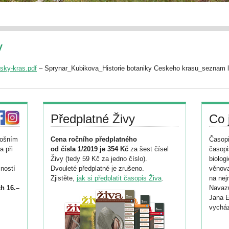
y
sky-kras.pdf
– Sprynar_Kubikova_Historie botaniky Ceskeho krasu_seznam li
Předplatné Živy
Co 
tošním
Cena ročního předplatného
Časopi
a při
od čísla 1/2019 je 354 Kč
za šest čísel
časopi
Živy (tedy 59 Kč za jedno číslo).
biolog
ností
Dvouleté předplatné je zrušeno.
věnova
Zjistěte,
jak si předplatit časopis Živa
.
na nej
h 16.–
Navazu
Jana E
vycház
i