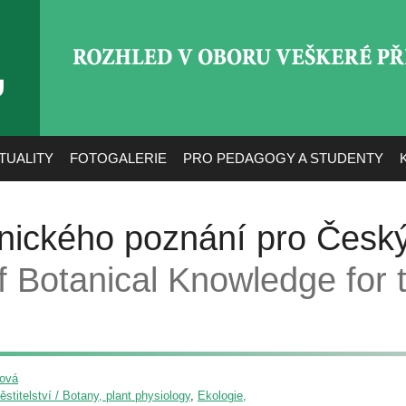
ROZHLED V OBORU VEŠ
TUALITY
FOTOGALERIE
PRO PEDAGOGY A STUDENTY
ického poznání pro Český
f Botanical Knowledge for
ková
pěstitelství / Botany, plant physiology
,
Ekologie,