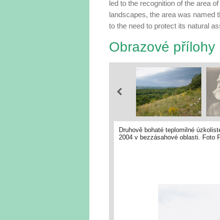
led to the recogni­tion of the area of
landscapes, the area was named th
to the need to protect its natural as
Obrazové přílohy
Druhově bohaté teplomilné úzkolisté
2004 v bezzásahové oblasti. Foto P