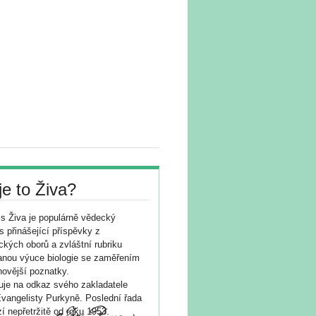
je to Živa?
s Živa je populárně vědecký
s přinášející příspěvky z
ických oborů a zvláštní rubriku
nou výuce biologie se zaměřením
novější poznatky.
je na odkaz svého zakladatele
vangelisty Purkyně. Poslední řada
í nepřetržitě od roku 1953.