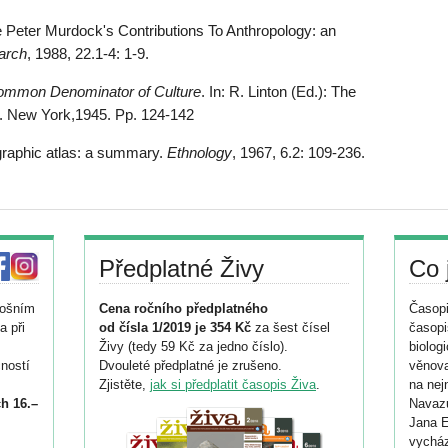
er Murdock's Contributions To Anthropology: an
arch
, 1988, 22.1-4: 1-9.
ommon Denominator of Culture
. In: R. Linton (Ed.): The
s. New York,1945. Pp. 124-142
aphic atlas: a summary.
Ethnology
, 1967, 6.2: 109-236.
Předplatné Živy
Co 
tošním
Cena ročního předplatného
Časopi
a při
od čísla 1/2019 je 354 Kč
za šest čísel
časopi
Živy (tedy 59 Kč za jedno číslo).
biolog
ností
Dvouleté předplatné je zrušeno.
věnova
Zjistěte,
jak si předplatit časopis Živa
.
na nej
h 16.–
Navazu
Jana E
vycház