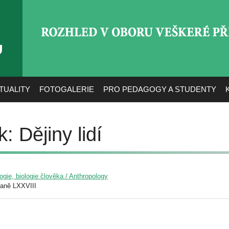
ROZHLED V OBORU VEŠ
TUALITY
FOTOGALERIE
PRO PEDAGOGY A STUDENTY
: Dějiny lidí
ogie, biologie člověka / Anthropology
raně LXXVIII