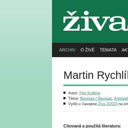
živa
ARCHIV
O ŽIVĚ
TÉMATA
AK
Martin Rychlík
Autor:
Petr Květina
Téma:
Recenze / Reviews
,
Antropol
Vyšlo v časopise
Živa 2/2023
na st
Citovaná a použitá literatura: