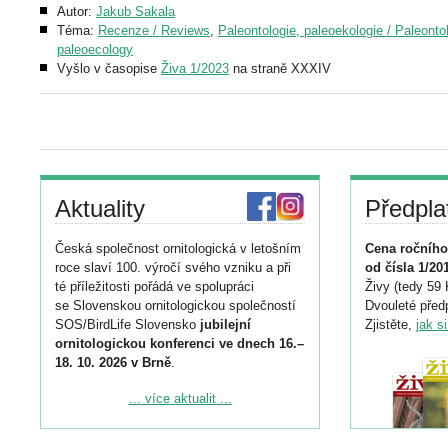
Autor:
Jakub Sakala
Téma:
Recenze / Reviews
,
Paleontologie, paleoekologie / Paleonto
paleoecology
Vyšlo v časopise
Živa 1/2023
na straně XXXIV
Aktuality
Předpla
Česká společnost ornitologická v letošním
Cena ročního
roce slaví 100. výročí svého vzniku a při
od čísla 1/20
té příležitosti pořádá ve spolupráci
Živy (tedy 59 
se Slovenskou ornitologickou společností
Dvouleté předp
SOS/BirdLife Slovensko
jubilejní
Zjistěte,
jak s
ornitologickou konferenci ve dnech 16.–
18. 10. 2026 v Brně
.
Podrobnější informace ke konferenci
... více aktualit ...
naleznete zde:
https://www.birdlife.cz/konference-2026/