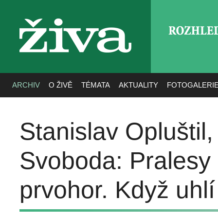
ROZHLE
živa
ARCHIV
O ŽIVĚ
TÉMATA
AKTUALITY
FOTOGALERI
Stanislav Opluštil,
Svoboda: Pralesy 
prvohor. Když uhlí