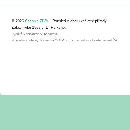
Registrovat se můžete do 6. září.
Upozorňujeme, že termín pro odeslání
© 2026
Časopis ŽIVA
– Rozhled v oboru veškeré přírody.
abstraktu přihlášené přednášky nebo
posteru je už 30. června.
Založil roku 1853 J. E. Purkyně.
Vydává Nakladatelství Academia,
Středisko společných činností AV ČR, v. v. i., za podpory Akademie věd ČR.