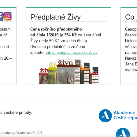
Předplatné Živy
Co 
tošním
Cena ročního předplatného
Časopi
a při
od čísla 1/2019 je 354 Kč
za šest čísel
časopi
Živy (tedy 59 Kč za jedno číslo).
biolog
ností
Dvouleté předplatné je zrušeno.
věnova
Zjistěte,
jak si předplatit časopis Živa
.
na nej
h 16.–
Navazu
Jana E
vycház
i
026/
ní
u veškeré přírody.
o
, za podpory Akademie věd ČR.