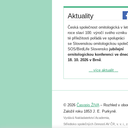
Aktuality
Česká společnost ornitologická v le
roce slaví 100. výročí svého vzniku 
té příležitosti pořádá ve spolupráci
se Slovenskou ornitologickou společ
SOS/BirdLife Slovensko
jubilejní
ornitologickou konferenci ve dnec
18. 10. 2026 v Brně
.
Podrobnější informace ke konferenc
... více aktualit ...
naleznete zde:
https://www.birdlife.cz/konference-2
Registrovat se můžete do 6. září.
Upozorňujeme, že termín pro odeslá
© 2026
Časopis ŽIVA
– Rozhled v obor
abstraktu přihlášené přednášky neb
posteru je už 30. června.
Založil roku 1853 J. E. Purkyně.
Vydává Nakladatelství Academia,
Středisko společných činností AV ČR, v. v. i.