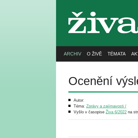
živa
ARCHIV
O ŽIVĚ
TÉMATA
AK
Ocenění výs
Autor:
Téma:
Zprávy a zajímavosti /
Vyšlo v časopise
Živa 6/2022
na st