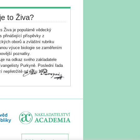
je to Živa?
s Živa je populárně vědecký
s přinášející příspěvky z
ických oborů a zvláštní rubriku
nou výuce biologie se zaměřením
novější poznatky.
je na odkaz svého zakladatele
vangelisty Purkyně. Poslední řada
í nepřetržitě od roku 1953.