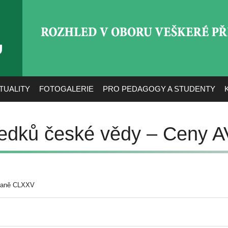
ROZHLED V OBORU VEŠ
TUALITY
FOTOGALERIE
PRO PEDAGOGY A STUDENTY
ledků české vědy – Ceny 
raně CLXXV