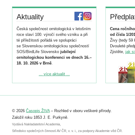
Aktuality
Předpla
Česká společnost ornitologická v letošním
Cena ročního
roce slaví 100. výročí svého vzniku a při
od čísla 1/20
té příležitosti pořádá ve spolupráci
Živy (tedy 59 
se Slovenskou ornitologickou společností
Dvouleté předp
SOS/BirdLife Slovensko
jubilejní
Zjistěte,
jak s
ornitologickou konferenci ve dnech 16.–
18. 10. 2026 v Brně
.
Podrobnější informace ke konferenci
... více aktualit ...
naleznete zde:
https://www.birdlife.cz/konference-2026/
Registrovat se můžete do 6. září.
Upozorňujeme, že termín pro odeslání
© 2026
Časopis ŽIVA
– Rozhled v oboru veškeré přírody.
abstraktu přihlášené přednášky nebo
posteru je už 30. června.
Založil roku 1853 J. E. Purkyně.
Vydává Nakladatelství Academia,
Středisko společných činností AV ČR, v. v. i., za podpory Akademie věd ČR.