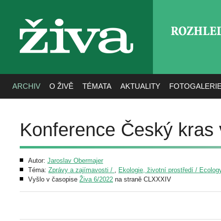
ROZHLE
živa
ARCHIV
O ŽIVĚ
TÉMATA
AKTUALITY
FOTOGALERI
Konference Český kras v
Autor:
Jaroslav Obermajer
Téma:
Zprávy a zajímavosti /
,
Ekologie, životní prostředí / Ecolo
Vyšlo v časopise
Živa 6/2022
na straně CLXXXIV