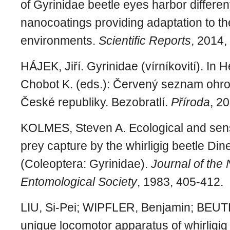
of Gyrinidae beetle eyes harbor differen
nanocoatings providing adaptation to th
environments.
Scientific Reports
, 2014, 
HÁJEK, Jiří. Gyrinidae (vírníkovití).
In H
Chobot K. (eds.):
Červený seznam ohro
České republiky. Bezobratlí
.
Příroda
, 2
KOLMES, Steven A. Ecological and sen
prey capture by the whirligig beetle Din
(Coleoptera: Gyrinidae).
Journal of the
Entomological Society
, 1983, 405-412.
LIU, Si‐Pei; WIPFLER, Benjamin; BEUTE
unique locomotor apparatus of whirligig 