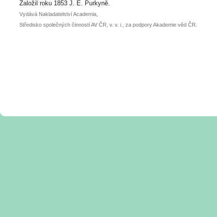
posteru je už 30. června.
Založil roku 1853 J. E. Purkyně.
Vydává Nakladatelství Academia,
Středisko společných činností AV ČR, v. v. i., za podpory Akademie věd ČR.