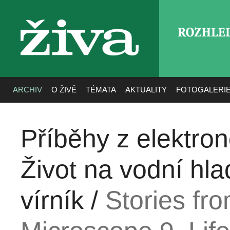
ROZHLE
živa
ARCHIV
O ŽIVĚ
TÉMATA
AKTUALITY
FOTOGALERI
Příběhy z elektro
Život na vodní hla
vírník /
Stories fr