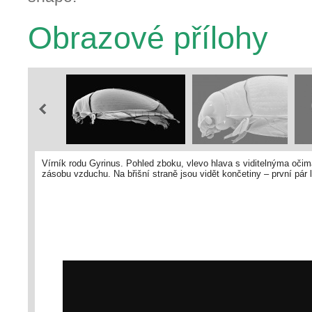
Obrazové přílohy
Vírník rodu Gyrinus. Pohled zboku, vlevo hlava s viditelnýma očim
zásobu vzduchu. Na břišní straně jsou vidět končetiny – první pár 