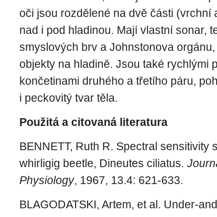
oči jsou rozdělené na dvě části (vrchní 
nad i pod hladinou. Mají vlastní sonar, 
smyslových brv a Johnstonova orgánu, j
objekty na hladině. Jsou také rychlými p
končetinami druhého a třetího páru, 
i peckovitý tvar těla.
Použitá a citovaná literatura
BENNETT, Ruth R. Spectral sensitivity s
whirligig beetle, Dineutes ciliatus.
Journa
Physiology
, 1967, 13.4: 621-633.
BLAGODATSKI, Artem, et al. Under-and