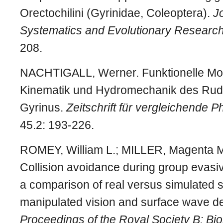
Orectochilini (Gyrinidae, Coleoptera).
J
Systematics and Evolutionary Researc
208.
NACHTIGALL, Werner. Funktionelle Mor
Kinematik und Hydromechanik des Rud
Gyrinus.
Zeitschrift für vergleichende P
45.2: 193-226.
ROMEY, William L.; MILLER, Magenta M
Collision avoidance during group evas
a comparison of real versus simulated 
manipulated vision and surface wave de
Proceedings of the Royal Society B: Bio