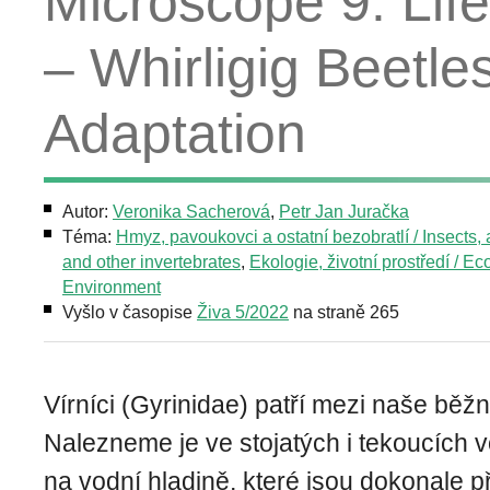
Microscope 9. Lif
– Whirligig Beetle
Adaptation
Autor:
Veronika Sacherová
,
Petr Jan Juračka
Téma:
Hmyz, pavoukovci a ostatní bezobratlí / Insects,
and other invertebrates
,
Ekologie, životní prostředí / Ec
Environment
Vyšlo v časopise
Živa 5/2022
na straně 265
Vírníci (Gyrinidae) patří mezi naše běž
Nalezneme je ve stojatých i tekoucích 
na vodní hladině, které jsou dokonale p