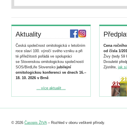
Aktuality
Předpla
Česká společnost ornitologická v letošním
Cena ročního
roce slaví 100. výročí svého vzniku a při
od čísla 1/20
té příležitosti pořádá ve spolupráci
Živy (tedy 59 
se Slovenskou ornitologickou společností
Dvouleté předp
SOS/BirdLife Slovensko
jubilejní
Zjistěte,
jak s
ornitologickou konferenci ve dnech 16.–
18. 10. 2026 v Brně
.
Podrobnější informace ke konferenci
... více aktualit ...
naleznete zde:
https://www.birdlife.cz/konference-2026/
Registrovat se můžete do 6. září.
Upozorňujeme, že termín pro odeslání
© 2026
Časopis ŽIVA
– Rozhled v oboru veškeré přírody.
abstraktu přihlášené přednášky nebo