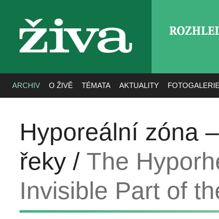
ROZHLE
živa
ARCHIV
O ŽIVĚ
TÉMATA
AKTUALITY
FOTOGALERI
Hyporeální zóna –
řeky /
The Hyporhe
Invisible Part of t