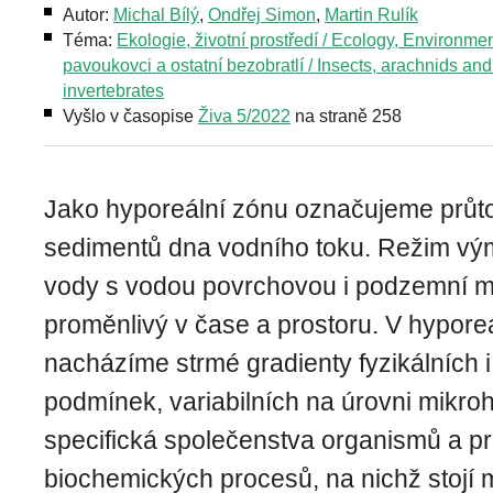
Autor:
Michal Bílý
,
Ondřej Simon
,
Martin Rulík
Téma:
Ekologie, životní prostředí / Ecology, Environme
pavoukovci a ostatní bezobratlí / Insects, arachnids and
invertebrates
Vyšlo v časopise
Živa 5/2022
na straně 258
Jako hyporeální zónu označujeme průt
sedimentů dna vodního toku. Režim vý
vody s vodou povrchovou i podzemní m
proměnlivý v čase a prostoru. V hypore
nacházíme strmé gradienty fyzikálních 
podmínek, variabilních na úrovni mikrohab
specifická společenstva organismů a pr
biochemických procesů, na nichž stojí 