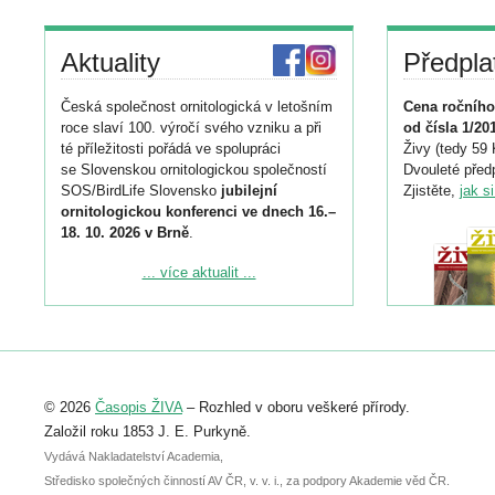
Aktuality
Předpla
Česká společnost ornitologická v letošním
Cena ročního
roce slaví 100. výročí svého vzniku a při
od čísla 1/20
té příležitosti pořádá ve spolupráci
Živy (tedy 59 
se Slovenskou ornitologickou společností
Dvouleté předp
SOS/BirdLife Slovensko
jubilejní
Zjistěte,
jak s
ornitologickou konferenci ve dnech 16.–
18. 10. 2026 v Brně
.
Podrobnější informace ke konferenci
... více aktualit ...
naleznete zde:
https://www.birdlife.cz/konference-2026/
Registrovat se můžete do 6. září.
Upozorňujeme, že termín pro odeslání
© 2026
Časopis ŽIVA
– Rozhled v oboru veškeré přírody.
abstraktu přihlášené přednášky nebo
posteru je už 30. června.
Založil roku 1853 J. E. Purkyně.
Vydává Nakladatelství Academia,
Středisko společných činností AV ČR, v. v. i., za podpory Akademie věd ČR.