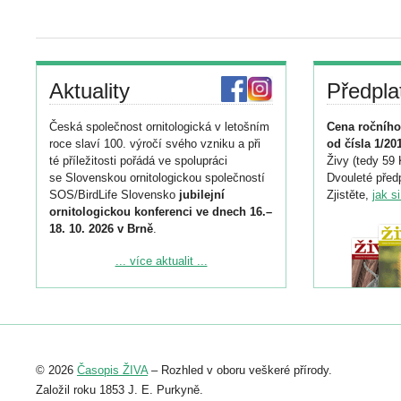
Aktuality
Předpla
Česká společnost ornitologická v letošním
Cena ročního
roce slaví 100. výročí svého vzniku a při
od čísla 1/20
té příležitosti pořádá ve spolupráci
Živy (tedy 59 
se Slovenskou ornitologickou společností
Dvouleté předp
SOS/BirdLife Slovensko
jubilejní
Zjistěte,
jak s
ornitologickou konferenci ve dnech 16.–
18. 10. 2026 v Brně
.
Podrobnější informace ke konferenci
... více aktualit ...
naleznete zde:
https://www.birdlife.cz/konference-2026/
Registrovat se můžete do 6. září.
Upozorňujeme, že termín pro odeslání
© 2026
Časopis ŽIVA
– Rozhled v oboru veškeré přírody.
abstraktu přihlášené přednášky nebo
posteru je už 30. června.
Založil roku 1853 J. E. Purkyně.