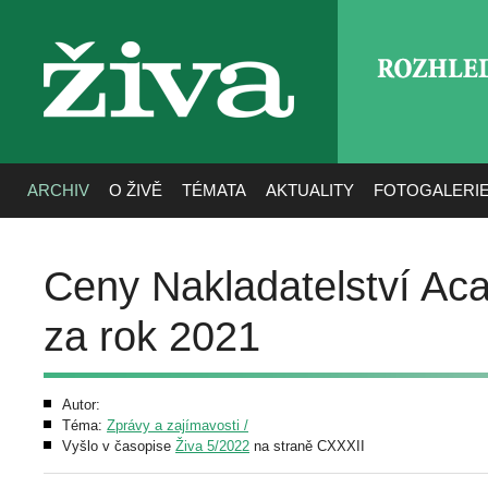
ROZHLE
živa
ARCHIV
O ŽIVĚ
TÉMATA
AKTUALITY
FOTOGALERI
Ceny Nakladatelství Ac
za rok 2021
Autor:
Téma:
Zprávy a zajímavosti /
Vyšlo v časopise
Živa 5/2022
na straně CXXXII