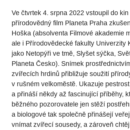
Ve čtvrtek 4. srpna 2022 vstoupil do ki
přírodovědný film Planeta Praha zkuše
Hoška (absolventa Filmové akademie 
ale i Přírodovědecké fakulty Univerzity 
jako Netopýři ve tmě, Slyšet sýčka, Svě
Planeta Česko). Snímek prostřednictvím
zvířecích hrdinů přibližuje soužití příro
v rušném velkoměstě. Ukazuje pestrost
a přináší někdy až fascinující příběhy, 
běžného pozorovatele jen stěží postřehn
a biologové tak společně přinášejí veřej
vnímat zvířecí sousedy, a zároveň chtějí