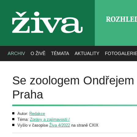
ROZHLE
živa
ARCHIV
O ŽIVĚ
TÉMATA
AKTUALITY
FOTOGALERI
Se zoologem Ondřejem 
Praha
Autor:
Redakce
Téma:
Zprávy a zajímavosti /
Vyšlo v časopise
Živa 4/2022
na straně CXIX