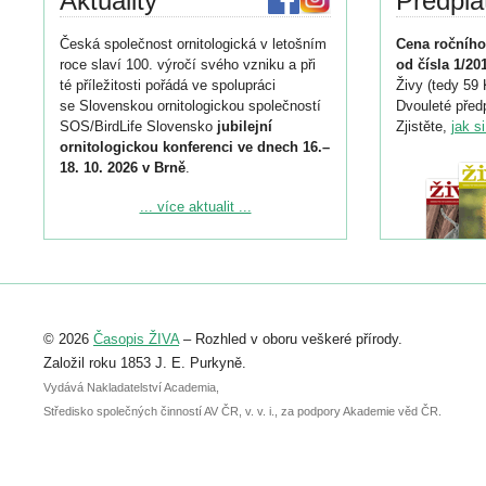
Aktuality
Předpla
Česká společnost ornitologická v letošním
Cena ročního
roce slaví 100. výročí svého vzniku a při
od čísla 1/20
té příležitosti pořádá ve spolupráci
Živy (tedy 59 
se Slovenskou ornitologickou společností
Dvouleté předp
SOS/BirdLife Slovensko
jubilejní
Zjistěte,
jak s
ornitologickou konferenci ve dnech 16.–
18. 10. 2026 v Brně
.
Podrobnější informace ke konferenci
... více aktualit ...
naleznete zde:
https://www.birdlife.cz/konference-2026/
Registrovat se můžete do 6. září.
Upozorňujeme, že termín pro odeslání
© 2026
Časopis ŽIVA
– Rozhled v oboru veškeré přírody.
abstraktu přihlášené přednášky nebo
posteru je už 30. června.
Založil roku 1853 J. E. Purkyně.
Vydává Nakladatelství Academia,
Středisko společných činností AV ČR, v. v. i., za podpory Akademie věd ČR.