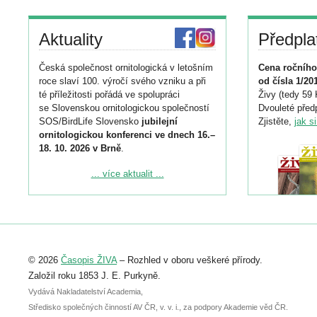
Aktuality
Předpla
Česká společnost ornitologická v letošním
Cena ročního
roce slaví 100. výročí svého vzniku a při
od čísla 1/20
té příležitosti pořádá ve spolupráci
Živy (tedy 59 
se Slovenskou ornitologickou společností
Dvouleté předp
SOS/BirdLife Slovensko
jubilejní
Zjistěte,
jak s
ornitologickou konferenci ve dnech 16.–
18. 10. 2026 v Brně
.
Podrobnější informace ke konferenci
... více aktualit ...
naleznete zde:
https://www.birdlife.cz/konference-2026/
Registrovat se můžete do 6. září.
Upozorňujeme, že termín pro odeslání
© 2026
Časopis ŽIVA
– Rozhled v oboru veškeré přírody.
abstraktu přihlášené přednášky nebo
posteru je už 30. června.
Založil roku 1853 J. E. Purkyně.
Vydává Nakladatelství Academia,
Středisko společných činností AV ČR, v. v. i., za podpory Akademie věd ČR.