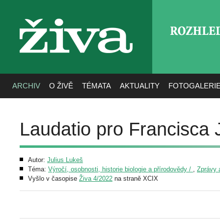
ROZHLE
živa
ARCHIV
O ŽIVĚ
TÉMATA
AKTUALITY
FOTOGALERI
Laudatio pro Francisca 
Autor:
Julius Lukeš
Téma:
Výročí, osobnosti, historie biologie a přírodovědy /
,
Zprávy 
Vyšlo v časopise
Živa 4/2022
na straně XCIX