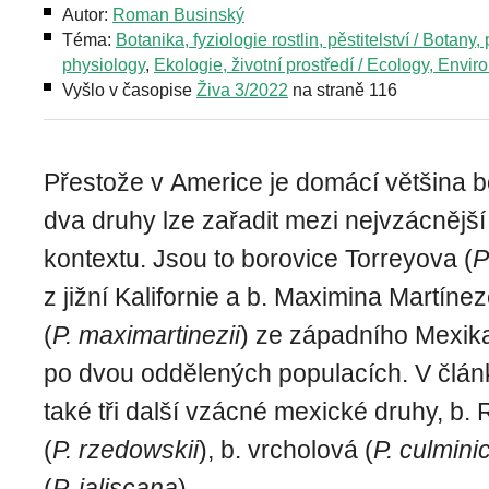
Autor:
Roman Businský
Téma:
Botanika, fyziologie rostlin, pěstitelství / Botany, 
physiology
,
Ekologie, životní prostředí / Ecology, Envi
Vyšlo v časopise
Živa 3/2022
na straně 116
Přestože v Americe je domácí většina bo
dva druhy lze zařadit mezi nejvzácnějš
kontextu. Jsou to borovice Torreyova (
P
z jižní Kalifornie a b. Maximina Martíne
(
P. maximartinezii
) ze západního Mexik
po dvou oddělených populacích. V člán
také tři další vzácné mexické druhy, b
(
P. rzedowskii
), b. vrcholová (
P. culmini
(
P. jaliscana
).