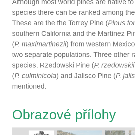
Although most world pines are native to
species there can be ranked among the 
These are the the Torrey Pine (
Pinus to
southern California and the Martínez Pi
(
P. maximartinezii
) from western Me­xic
two separate populations. Three other 
species, Rzedowski Pine (
P. rzedowskii
(
P. culminicola
) and Jalisco Pine (
P. jal
mentioned.
Obrazové přílohy