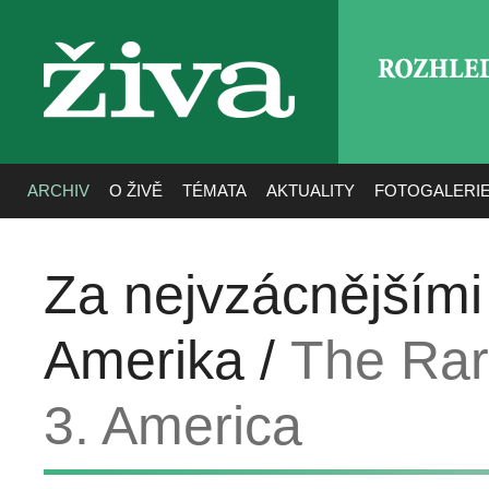
ROZHLE
živa
ARCHIV
O ŽIVĚ
TÉMATA
AKTUALITY
FOTOGALERI
Za nejvzácnějšími
Amerika /
The Rar
3. America