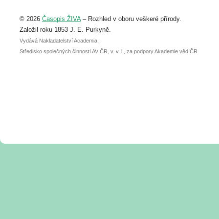
Upozorňujeme, že termín pro odeslání
© 2026
Časopis ŽIVA
– Rozhled v oboru veškeré přírody.
abstraktu přihlášené přednášky nebo
posteru je už 30. června.
Založil roku 1853 J. E. Purkyně.
Vydává Nakladatelství Academia,
Středisko společných činností AV ČR, v. v. i., za podpory Akademie věd ČR.