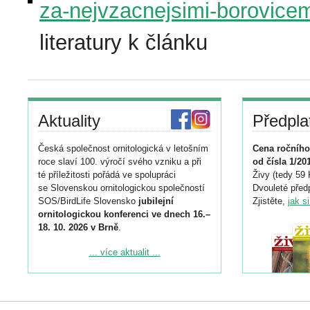
za-nejvzacnejsimi-borovicem
literatury k článku
Aktuality
Předpla
Česká společnost ornitologická v letošním
Cena ročního
roce slaví 100. výročí svého vzniku a při
od čísla 1/20
té příležitosti pořádá ve spolupráci
Živy (tedy 59 
se Slovenskou ornitologickou společností
Dvouleté předp
SOS/BirdLife Slovensko
jubilejní
Zjistěte,
jak s
ornitologickou konferenci ve dnech 16.–
18. 10. 2026 v Brně
.
Podrobnější informace ke konferenci
... více aktualit ...
naleznete zde:
https://www.birdlife.cz/konference-2026/
Registrovat se můžete do 6. září.