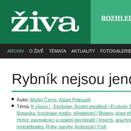
ROZHLE
živa
ARCHIV
O ŽIVĚ
TÉMATA
AKTUALITY
FOTOGALERI
Rybník nejsou je
Autor:
Martin Černý
,
Adam Petrusek
Téma:
K výuce /
,
Ekologie, životní prostředí / Ecology
Botanika, fyziologie rostlin, pěstitelství / Botany, plant 
Hmyz, pavoukovci a ostatní bezobratlí / Insects, arachn
invertebrates
,
Ryby, paryby, kruhoústí / Fish