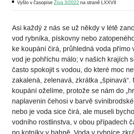
Vyšlo v časopise
Živa 3/2022
na straně LXXVII
Asi každý z nás se už někdy v létě zano
vod rybníka, pískovny nebo zatopenéh
ke koupání čirá, průhledná voda přímo v
vod je pohříchu málo; v našich krajích 
často spokojit s vodou, do které moc ne
zakalená, zelenavá, zkrátka „špinavá“
koupání oželíme, protože se nám do „h
naplavenin čehosi v barvě svinibrodsk
nebo je voda sice čirá, ale museli bycho
vodního rostlinstva, v obou přípa­dech č
po kotníky v bahně. Voda v rybníce zkrát