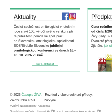
Aktuality
Předpla
Česká společnost ornitologická v letošním
Cena ročního
roce slaví 100. výročí svého vzniku a při
od čísla 1/20
té příležitosti pořádá ve spolupráci
Živy (tedy 59 
se Slovenskou ornitologickou společností
Dvouleté předp
SOS/BirdLife Slovensko
jubilejní
Zjistěte,
jak s
ornitologickou konferenci ve dnech 16.–
18. 10. 2026 v Brně
.
Podrobnější informace ke konferenci
... více aktualit ...
naleznete zde:
https://www.birdlife.cz/konference-2026/
Registrovat se můžete do 6. září.
Upozorňujeme, že termín pro odeslání
© 2026
Časopis ŽIVA
– Rozhled v oboru veškeré přírody.
abstraktu přihlášené přednášky nebo
posteru je už 30. června.
Založil roku 1853 J. E. Purkyně.
Vydává Nakladatelství Academia,
Středisko společných činností AV ČR, v. v. i., za podpory Akademie věd ČR.