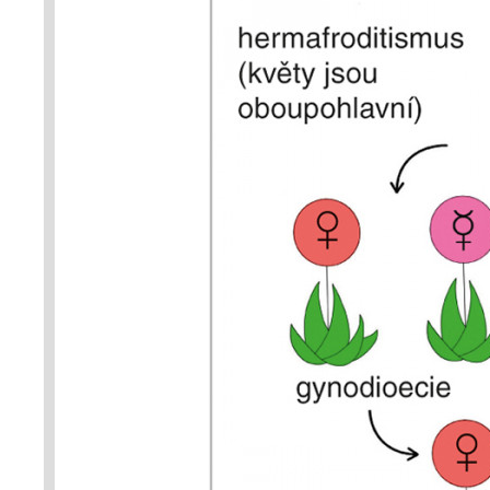
Kreslila R. Bošková