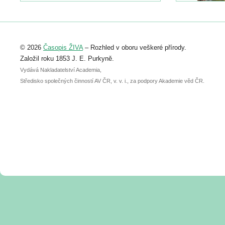
https://www.birdlife.cz/konference-2026/
Registrovat se můžete do 6. září.
Upozorňujeme, že termín pro odeslání
© 2026
Časopis ŽIVA
– Rozhled v oboru veškeré přírody.
abstraktu přihlášené přednášky nebo
posteru je už 30. června.
Založil roku 1853 J. E. Purkyně.
Vydává Nakladatelství Academia,
Středisko společných činností AV ČR, v. v. i., za podpory Akademie věd ČR.