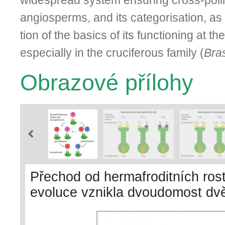
widespread system ensuring cross-polli
angiosperms, and its categorisation, as
tion of the basics of its functioning at th
especially in the cruciferous family (
Bra
Obrazové přílohy
Přechod od hermafroditních ros
evoluce vznikla dvoudomost d
gynodioecii (populace zahrnuje 
a přes jednodomé rostliny. Upra