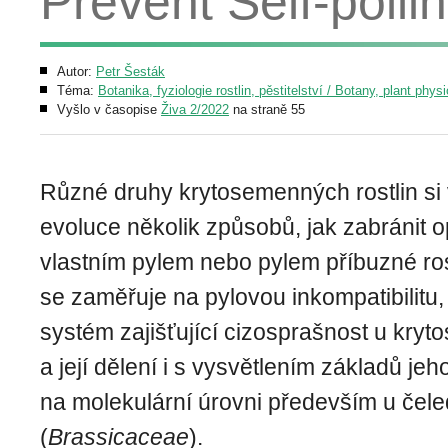
Prevent Self-polli
Autor:
Petr Šesták
Téma:
Botanika, fyziologie rostlin, pěstitelství / Botany, plant phys
Vyšlo v časopise
Živa 2/2022
na straně 55
Různé druhy krytosemenných rostlin si 
evoluce několik způsobů, jak zabránit 
vlastním pylem nebo pylem příbuzné ros
se zaměřuje na pylovou inkompatibilitu,
systém zajišťující cizosprašnost u kryt
a její dělení i s vysvětlením základů je
na molekulární úrovni především u čele
(
Brassicaceae
).