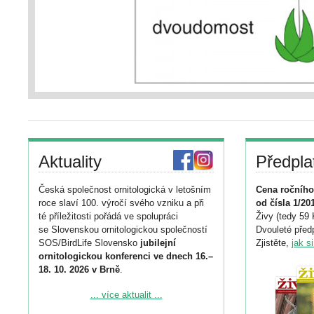
Aktuality
Předpla
Česká společnost ornitologická v letošním
Cena ročního
roce slaví 100. výročí svého vzniku a při
od čísla 1/20
té příležitosti pořádá ve spolupráci
Živy (tedy 59 
se Slovenskou ornitologickou společností
Dvouleté předp
SOS/BirdLife Slovensko
jubilejní
Zjistěte,
jak s
ornitologickou konferenci ve dnech 16.–
18. 10. 2026 v Brně
.
Podrobnější informace ke konferenci
... více aktualit ...
naleznete zde: