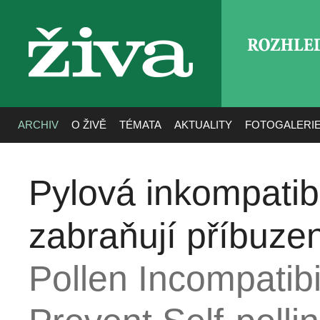
ROZHLE
živa
ARCHIV
O ŽIVĚ
TÉMATA
AKTUALITY
FOTOGALERI
Pylová inkompatibi
zabraňují příbuze
Pollen Incompatibi