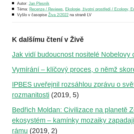
Autor:
Jan Plesník
Téma:
Recenze / Reviews
,
Ekologie, životní prostředí / Ecology, 
Vyšlo v časopise
Živa 2/2022
na straně LV
K dalšímu čtení v Živě
Jak vidí budoucnost nositelé Nobelovy
Vymírání – klíčový proces, o němž sko
IPBES uveřejnil rozsáhlou zprávu o svě
rozmanitosti
(2019, 5)
Bedřich Moldan: Civilizace na planetě 
ekosystém – kamínky mozaiky zapadaj
rámu
(2019, 2)