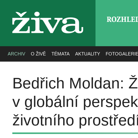
ROZHLE
živa
ARCHIV
O ŽIVĚ
TÉMATA
AKTUALITY
FOTOGALERI
Bedřich Moldan: Ži
v globální perspek
životního prostřed