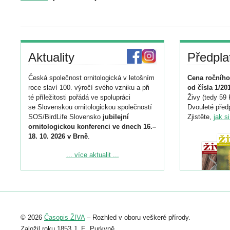
Aktuality
Předpla
Česká společnost ornitologická v letošním
Cena ročního
roce slaví 100. výročí svého vzniku a při
od čísla 1/20
té příležitosti pořádá ve spolupráci
Živy (tedy 59 
se Slovenskou ornitologickou společností
Dvouleté předp
SOS/BirdLife Slovensko
jubilejní
Zjistěte,
jak s
ornitologickou konferenci ve dnech 16.–
18. 10. 2026 v Brně
.
Podrobnější informace ke konferenci
... více aktualit ...
naleznete zde:
https://www.birdlife.cz/konference-2026/
Registrovat se můžete do 6. září.
Upozorňujeme, že termín pro odeslání
© 2026
Časopis ŽIVA
– Rozhled v oboru veškeré přírody.
abstraktu přihlášené přednášky nebo
posteru je už 30. června.
Založil roku 1853 J. E. Purkyně.